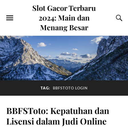
Slot Gacor Terbaru
2024: Main dan
Menang Besar
TAG:
BBFSTOTO LOGIN
BBFSToto: Kepatuhan dan
Lisensi dalam Judi Online