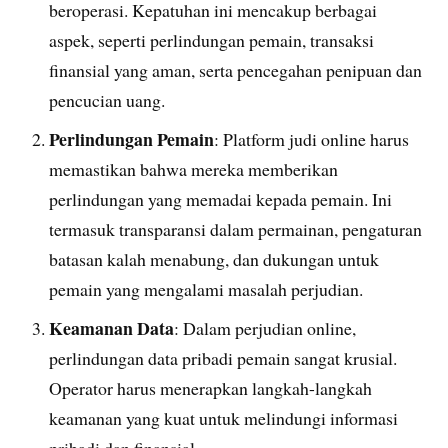
beroperasi. Kepatuhan ini mencakup berbagai
aspek, seperti perlindungan pemain, transaksi
finansial yang aman, serta pencegahan penipuan dan
pencucian uang.
Perlindungan Pemain
: Platform judi online harus
memastikan bahwa mereka memberikan
perlindungan yang memadai kepada pemain. Ini
termasuk transparansi dalam permainan, pengaturan
batasan kalah menabung, dan dukungan untuk
pemain yang mengalami masalah perjudian.
Keamanan Data
: Dalam perjudian online,
perlindungan data pribadi pemain sangat krusial.
Operator harus menerapkan langkah-langkah
keamanan yang kuat untuk melindungi informasi