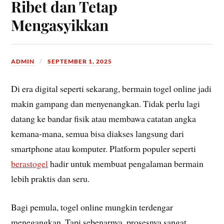
Ribet dan Tetap
Mengasyikkan
ADMIN
SEPTEMBER 1, 2025
Di era digital seperti sekarang, bermain togel online jadi
makin gampang dan menyenangkan. Tidak perlu lagi
datang ke bandar fisik atau membawa catatan angka
kemana-mana, semua bisa diakses langsung dari
smartphone atau komputer. Platform populer seperti
berastogel
hadir untuk membuat pengalaman bermain
lebih praktis dan seru.
Bagi pemula, togel online mungkin terdengar
menegangkan. Tapi sebenarnya, prosesnya sangat