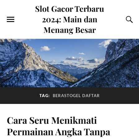
Slot Gacor Terbaru
2024: Main dan
Menang Besar
TAG:
BERASTOGEL DAFTAR
Cara Seru Menikmati
Permainan Angka Tanpa