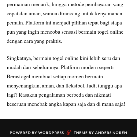
permainan menarik, hingga metode pembayaran yang
cepat dan aman, semua dirancang untuk kenyamanan
pemain. Platform ini menjadi pilihan tepat bagi siapa
pun yang ingin mencoba sensasi bermain togel online
dengan cara yang praktis.
Singkatnya, bermain togel online kini lebih seru dan
mudah dari sebelumnya. Platform modern seperti
Berastogel membuat setiap momen bermain
menyenangkan, aman, dan fleksibel. Jadi, tunggu apa
lagi? Rasakan pengalaman berbeda dan nikmati
keseruan menebak angka kapan saja dan di mana saja!
&
POWERED BY
WORDPRESS
THEME BY
ANDERS NORÉN