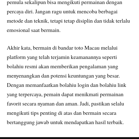
pemula sekalipun bisa mengikuti permainan dengan
percaya diri. Jangan ragu untuk mencoba berbagai
metode dan teknik, tetapi tetap disiplin dan tidak terlalu
emosional saat bermain.
Akhir kata, bermain di bandar toto Macau melalui
platform yang telah terjamin keamanannya seperti
bolahiu resmi akan memberikan pengalaman yang
menyenangkan dan potensi keuntungan yang besar.
Dengan memanfaatkan bolahiu login dan bolahiu link
yang terpercaya, pemain dapat menikmati permainan
favorit secara nyaman dan aman. Jadi, pastikan selalu
mengikuti tips penting di atas dan bermain secara
bertanggung jawab untuk mendapatkan hasil terbaik.