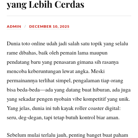
yang Lebih Cerdas
ADMIN
DECEMBER 10, 2025
Dunia toto online udah jadi salah satu topik yang selalu
rame dibahas, baik oleh pemain lama maupun
pendatang baru yang penasaran gimana sih rasanya
mencoba keberuntungan lewat angka. Meski
permainannya terlihat simpel, pengalaman tiap orang
bisa beda-beda—ada yang datang buat hiburan, ada juga
yang sekadar pengen nyobain vibe kompetitif yang unik.
Yang jelas, dunia ini tuh kayak roller coaster digital:
seru, deg-degan, tapi tetap butuh kontrol biar aman.
Sebelum mulai terlalu jauh, penting banget buat paham