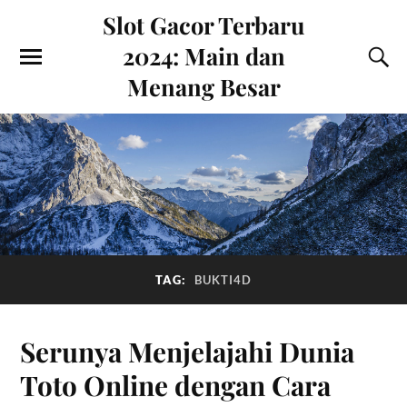
Slot Gacor Terbaru
2024: Main dan
Menang Besar
TAG:
BUKTI4D
Serunya Menjelajahi Dunia
Toto Online dengan Cara