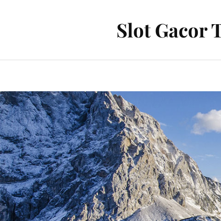
Slot Gacor 