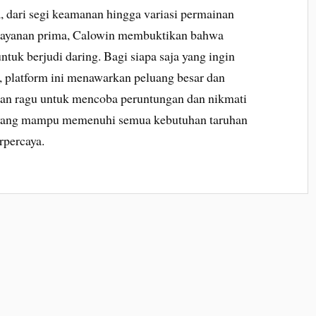
dari segi keamanan hingga variasi permainan
pelayanan prima, Calowin membuktikan bahwa
tuk berjudi daring. Bagi siapa saja yang ingin
 platform ini menawarkan peluang besar dan
ngan ragu untuk mencoba peruntungan dan nikmati
s yang mampu memenuhi semua kebutuhan taruhan
rpercaya.