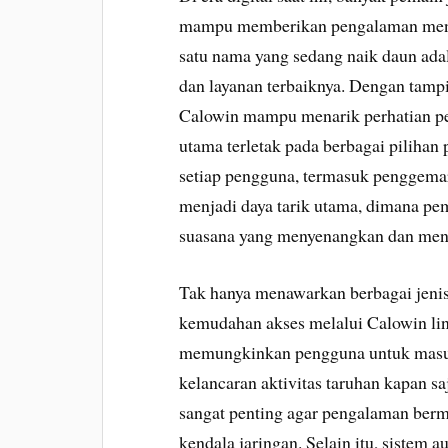
mampu memberikan pengalaman meny
satu nama yang sedang naik daun adal
dan layanan terbaiknya. Dengan tampi
Calowin mampu menarik perhatian pec
utama terletak pada berbagai pilih
setiap pengguna, termasuk penggemar
menjadi daya tarik utama, dimana p
suasana yang menyenangkan dan me
Tak hanya menawarkan berbagai jeni
kemudahan akses melalui Calowin link 
memungkinkan pengguna untuk masuk
kelancaran aktivitas taruhan kapan sa
sangat penting agar pengalaman berma
kendala jaringan. Selain itu, sistem 