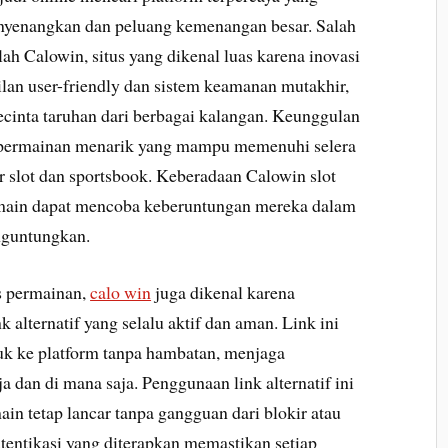
enangkan dan peluang kemenangan besar. Salah
ah Calowin, situs yang dikenal luas karena inovasi
lan user-friendly dan sistem keamanan mutakhir,
inta taruhan dari berbagai kalangan. Keunggulan
an permainan menarik yang mampu memenuhi selera
 slot dan sportsbook. Keberadaan Calowin slot
emain dapat mencoba keberuntungan mereka dalam
nguntungkan.
s permainan,
calo win
juga dikenal karena
alternatif yang selalu aktif dan aman. Link ini
 ke platform tanpa hambatan, menjaga
ja dan di mana saja. Penggunaan link alternatif ini
in tetap lancar tanpa gangguan dari blokir atau
autentikasi yang diterapkan memastikan setiap