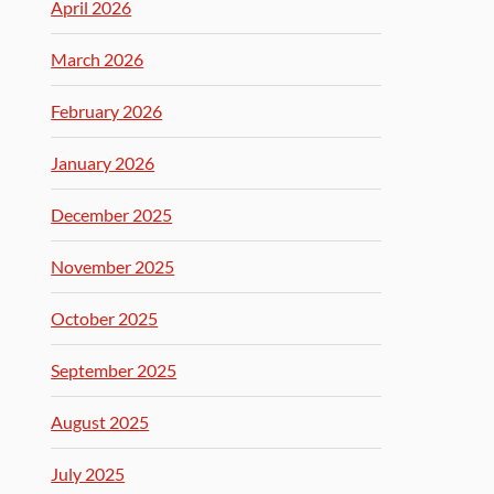
April 2026
March 2026
February 2026
January 2026
December 2025
November 2025
October 2025
September 2025
August 2025
July 2025