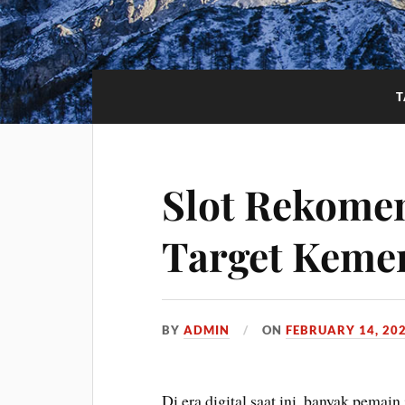
T
Slot Rekome
Target Keme
BY
ADMIN
ON
FEBRUARY 14, 20
Di era digital saat ini, banyak pemain