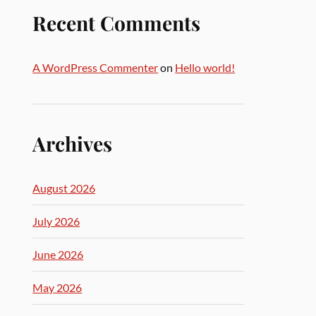
Recent Comments
A WordPress Commenter
on
Hello world!
Archives
August 2026
July 2026
June 2026
May 2026