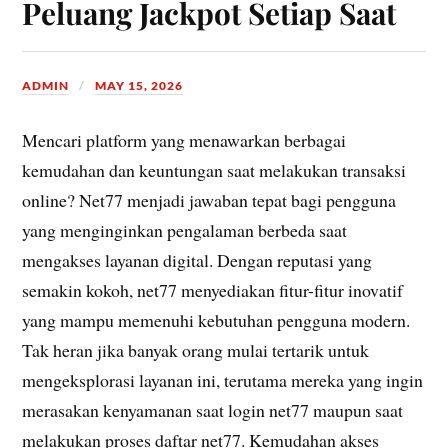
Peluang Jackpot Setiap Saat
ADMIN
MAY 15, 2026
Mencari platform yang menawarkan berbagai
kemudahan dan keuntungan saat melakukan transaksi
online? Net77 menjadi jawaban tepat bagi pengguna
yang menginginkan pengalaman berbeda saat
mengakses layanan digital. Dengan reputasi yang
semakin kokoh, net77 menyediakan fitur-fitur inovatif
yang mampu memenuhi kebutuhan pengguna modern.
Tak heran jika banyak orang mulai tertarik untuk
mengeksplorasi layanan ini, terutama mereka yang ingin
merasakan kenyamanan saat login net77 maupun saat
melakukan proses daftar net77. Kemudahan akses