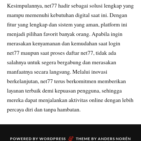
Kesimpulannya, net77 hadir sebagai solusi lengkap yang
mampu memenuhi kebutuhan digital saat ini. Dengan
fitur yang lengkap dan sistem yang aman, platform ini
menjadi pilihan favorit banyak orang. Apabila ingin
merasakan kenyamanan dan kemudahan saat login
net77 maupun saat proses daftar net77, tidak ada
salahnya untuk segera bergabung dan merasakan
manfaatnya secara langsung. Melalui inovasi
berkelanjutan, net77 terus berkomitmen memberikan
layanan terbaik demi kepuasan pengguna, sehingga
mereka dapat menjalankan aktivitas online dengan lebih
percaya diri dan tanpa hambatan.
&
POWERED BY
WORDPRESS
THEME BY
ANDERS NORÉN