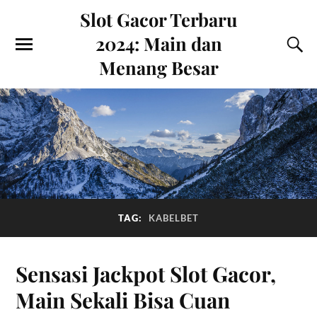
Slot Gacor Terbaru
2024: Main dan
Menang Besar
TAG:
KABELBET
Sensasi Jackpot Slot Gacor,
Main Sekali Bisa Cuan