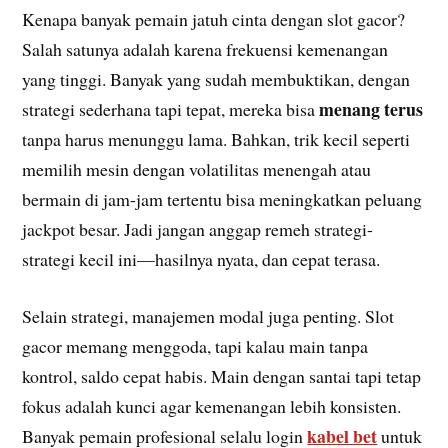
Kenapa banyak pemain jatuh cinta dengan slot gacor?
Salah satunya adalah karena frekuensi kemenangan
yang tinggi. Banyak yang sudah membuktikan, dengan
menang terus
strategi sederhana tapi tepat, mereka bisa
tanpa harus menunggu lama. Bahkan, trik kecil seperti
memilih mesin dengan volatilitas menengah atau
bermain di jam-jam tertentu bisa meningkatkan peluang
jackpot besar. Jadi jangan anggap remeh strategi-
strategi kecil ini—hasilnya nyata, dan cepat terasa.
Selain strategi, manajemen modal juga penting. Slot
gacor memang menggoda, tapi kalau main tanpa
kontrol, saldo cepat habis. Main dengan santai tapi tetap
fokus adalah kunci agar kemenangan lebih konsisten.
kabel bet
Banyak pemain profesional selalu login
untuk