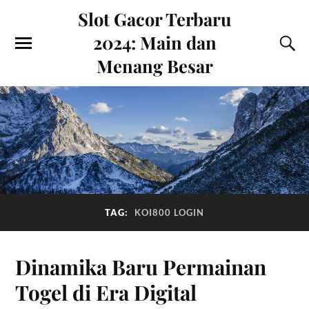
Slot Gacor Terbaru
2024: Main dan
Menang Besar
TAG:
KOI800 LOGIN
Dinamika Baru Permainan
Togel di Era Digital