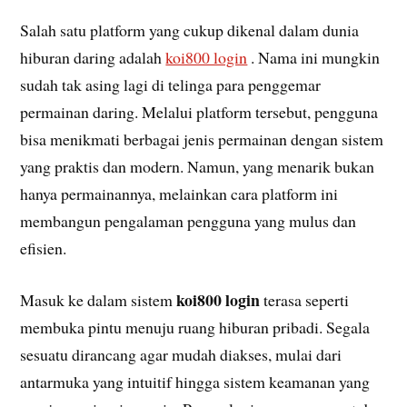
Salah satu platform yang cukup dikenal dalam dunia
hiburan daring adalah
koi800 login
. Nama ini mungkin
sudah tak asing lagi di telinga para penggemar
permainan daring. Melalui platform tersebut, pengguna
bisa menikmati berbagai jenis permainan dengan sistem
yang praktis dan modern. Namun, yang menarik bukan
hanya permainannya, melainkan cara platform ini
membangun pengalaman pengguna yang mulus dan
efisien.
koi800 login
Masuk ke dalam sistem
terasa seperti
membuka pintu menuju ruang hiburan pribadi. Segala
sesuatu dirancang agar mudah diakses, mulai dari
antarmuka yang intuitif hingga sistem keamanan yang