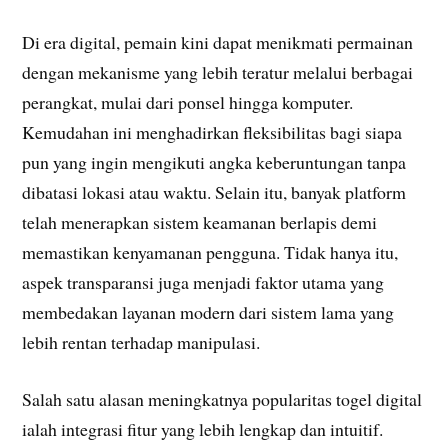
Di era digital, pemain kini dapat menikmati permainan
dengan mekanisme yang lebih teratur melalui berbagai
perangkat, mulai dari ponsel hingga komputer.
Kemudahan ini menghadirkan fleksibilitas bagi siapa
pun yang ingin mengikuti angka keberuntungan tanpa
dibatasi lokasi atau waktu. Selain itu, banyak platform
telah menerapkan sistem keamanan berlapis demi
memastikan kenyamanan pengguna. Tidak hanya itu,
aspek transparansi juga menjadi faktor utama yang
membedakan layanan modern dari sistem lama yang
lebih rentan terhadap manipulasi.
Salah satu alasan meningkatnya popularitas togel digital
ialah integrasi fitur yang lebih lengkap dan intuitif.