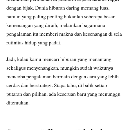
dengan bijak. Dunia hiburan daring memang luas,
namun yang paling penting bukanlah seberapa besar
kemenangan yang diraih, melainkan bagaimana
pengalaman itu memberi makna dan kesenangan di sela
rutinitas hidup yang padat.
Jadi, kalau kamu mencari hiburan yang menantang
sekaligus menyenangkan, mungkin sudah waktunya
mencoba pengalaman bermain dengan cara yang lebih
cerdas dan berstrategi. Siapa tahu, di balik setiap
putaran dan pilihan, ada keseruan baru yang menunggu
ditemukan.