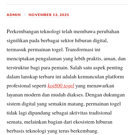
ADMIN
NOVEMBER 13, 2025
Perkembangan teknologi telah membawa perubahan
signifikan pada berbagai sektor hiburan digital,
termasuk permainan togel. Transformasi ini
menciptakan pengalaman yang lebih praktis, aman, dan
terstruktur bagi para pemain. Salah satu aspek penting
dalam lanskap terbaru ini adalah kemunculan platform
profesional seperti
koi800 togel
yang menawarkan
layanan modern dan mudah diakses. Dengan dukungan
sistem digital yang semakin matang, permainan togel
tidak lagi dipandang sebagai aktivitas tradisional
semata, melainkan bagian dari ekosistem hiburan
berbasis teknologi yang terus berkembang.