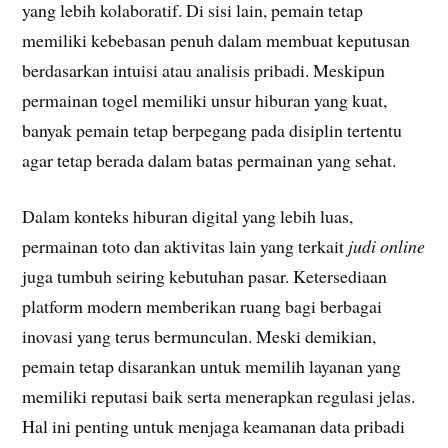
yang lebih kolaboratif. Di sisi lain, pemain tetap
memiliki kebebasan penuh dalam membuat keputusan
berdasarkan intuisi atau analisis pribadi. Meskipun
permainan togel memiliki unsur hiburan yang kuat,
banyak pemain tetap berpegang pada disiplin tertentu
agar tetap berada dalam batas permainan yang sehat.
Dalam konteks hiburan digital yang lebih luas,
permainan toto dan aktivitas lain yang terkait
judi online
juga tumbuh seiring kebutuhan pasar. Ketersediaan
platform modern memberikan ruang bagi berbagai
inovasi yang terus bermunculan. Meski demikian,
pemain tetap disarankan untuk memilih layanan yang
memiliki reputasi baik serta menerapkan regulasi jelas.
Hal ini penting untuk menjaga keamanan data pribadi