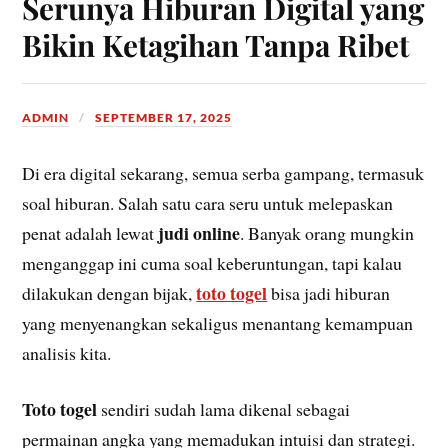
Serunya Hiburan Digital yang
Bikin Ketagihan Tanpa Ribet
ADMIN
SEPTEMBER 17, 2025
Di era digital sekarang, semua serba gampang, termasuk
soal hiburan. Salah satu cara seru untuk melepaskan
judi online
penat adalah lewat
. Banyak orang mungkin
menganggap ini cuma soal keberuntungan, tapi kalau
toto togel
dilakukan dengan bijak,
bisa jadi hiburan
yang menyenangkan sekaligus menantang kemampuan
analisis kita.
Toto togel
sendiri sudah lama dikenal sebagai
permainan angka yang memadukan intuisi dan strategi.