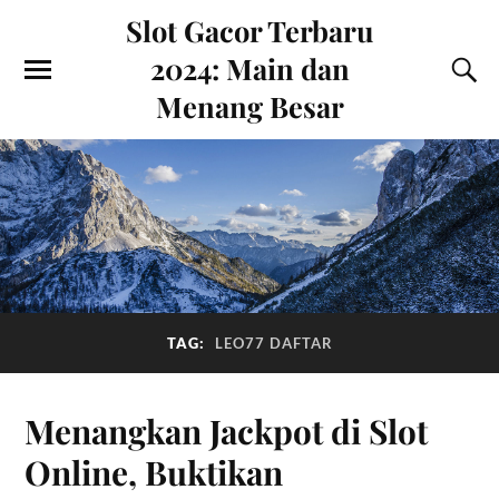
Slot Gacor Terbaru
2024: Main dan
Menang Besar
TAG:
LEO77 DAFTAR
Menangkan Jackpot di Slot
Online, Buktikan