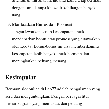
ditentukan. Ini akan membantu kamu tetap bermain
dengan santai tanpa khawatir kehilangan banyak
uang.
Manfaatkan Bonus dan Promosi
Jangan lewatkan setiap kesempatan untuk
mendapatkan bonus atau promosi yang ditawarkan
oleh Leo77. Bonus-bonus ini bisa memberikanmu
kesempatan lebih banyak untuk bermain dan
meningkatkan peluang menang.
Kesimpulan
Bermain slot online di Leo77 adalah pengalaman yang
seru dan menguntungkan. Dengan berbagai fitur
menarik, grafis yang memukau, dan peluang