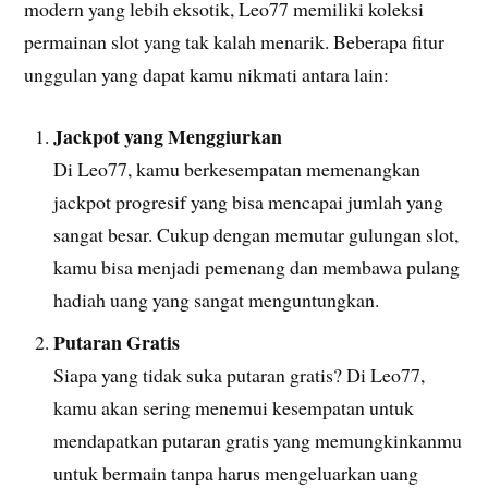
modern yang lebih eksotik, Leo77 memiliki koleksi
permainan slot yang tak kalah menarik. Beberapa fitur
unggulan yang dapat kamu nikmati antara lain:
Jackpot yang Menggiurkan
Di Leo77, kamu berkesempatan memenangkan
jackpot progresif yang bisa mencapai jumlah yang
sangat besar. Cukup dengan memutar gulungan slot,
kamu bisa menjadi pemenang dan membawa pulang
hadiah uang yang sangat menguntungkan.
Putaran Gratis
Siapa yang tidak suka putaran gratis? Di Leo77,
kamu akan sering menemui kesempatan untuk
mendapatkan putaran gratis yang memungkinkanmu
untuk bermain tanpa harus mengeluarkan uang