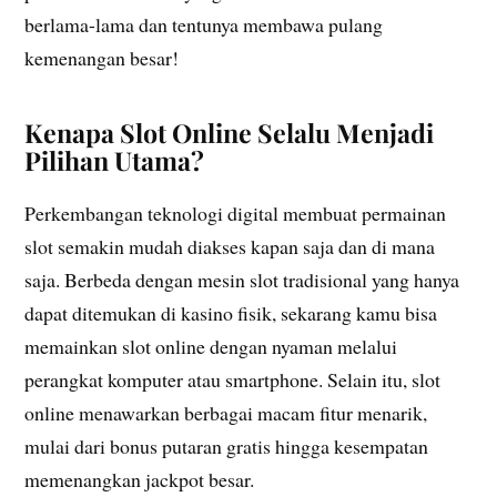
berlama-lama dan tentunya membawa pulang
kemenangan besar!
Kenapa Slot Online Selalu Menjadi
Pilihan Utama?
Perkembangan teknologi digital membuat permainan
slot semakin mudah diakses kapan saja dan di mana
saja. Berbeda dengan mesin slot tradisional yang hanya
dapat ditemukan di kasino fisik, sekarang kamu bisa
memainkan slot online dengan nyaman melalui
perangkat komputer atau smartphone. Selain itu, slot
online menawarkan berbagai macam fitur menarik,
mulai dari bonus putaran gratis hingga kesempatan
memenangkan jackpot besar.