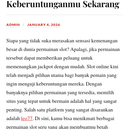
Keberuntunganmu Sekarang
ADMIN
JANUARY 4, 2026
Siapa yang tidak suka merasakan sensasi kemenangan
besar di dunia permainan slot? Apalagi, jika permainan
tersebut dapat memberikan peluang untuk
memenangkan jackpot dengan mudah. Slot online kini
telah menjadi pilihan utama bagi banyak pemain yang
ingin menguji keberuntungan mereka. Dengan
banyaknya pilihan permainan yang tersedia, memilih
situs yang tepat untuk bermain adalah hal yang sangat
penting. Salah satu platform yang sangat disarankan
adalah
leo77
. Di sini, kamu bisa menikmati berbagai
permainan slot seru yang akan membuatmu betah