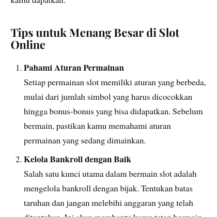
Tips untuk Menang Besar di Slot
Online
Pahami Aturan Permainan
Setiap permainan slot memiliki aturan yang berbeda,
mulai dari jumlah simbol yang harus dicocokkan
hingga bonus-bonus yang bisa didapatkan. Sebelum
bermain, pastikan kamu memahami aturan
permainan yang sedang dimainkan.
Kelola Bankroll dengan Baik
Salah satu kunci utama dalam bermain slot adalah
mengelola bankroll dengan bijak. Tentukan batas
taruhan dan jangan melebihi anggaran yang telah