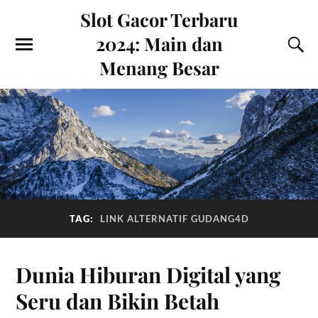
Slot Gacor Terbaru
2024: Main dan
Menang Besar
TAG:
LINK ALTERNATIF GUDANG4D
Dunia Hiburan Digital yang
Seru dan Bikin Betah