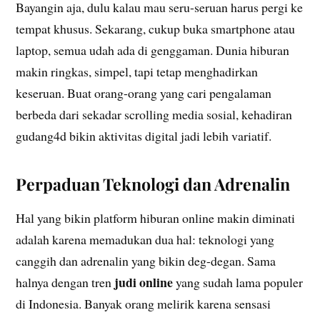
Bayangin aja, dulu kalau mau seru-seruan harus pergi ke
tempat khusus. Sekarang, cukup buka smartphone atau
laptop, semua udah ada di genggaman. Dunia hiburan
makin ringkas, simpel, tapi tetap menghadirkan
keseruan. Buat orang-orang yang cari pengalaman
berbeda dari sekadar scrolling media sosial, kehadiran
gudang4d bikin aktivitas digital jadi lebih variatif.
Perpaduan Teknologi dan Adrenalin
Hal yang bikin platform hiburan online makin diminati
adalah karena memadukan dua hal: teknologi yang
canggih dan adrenalin yang bikin deg-degan. Sama
judi online
halnya dengan tren
yang sudah lama populer
di Indonesia. Banyak orang melirik karena sensasi