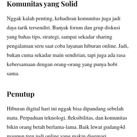
Komunitas yang Solid
Nggak kalah penting, kehadiran komunitas juga jadi
daya tarik tersendiri. Banyak forum dan grup diskusi
yang bahas tips, strategi, sampai sekadar sharing
pengalaman seru saat coba layanan hiburan online. Jadi,
bukan cuma sekadar main sendirian, tapi juga ada rasa
kebersamaan dengan orang-orang yang punya hobi
sama.
Penutup
Hiburan digital hari ini nggak bisa dipandang sebelah
mata. Perpaduan teknologi, fleksibilitas, dan komunitas
bikin orang betah berlama-lama. Baik lewat gudang4d
maupun tren judi online yang makin digemari,