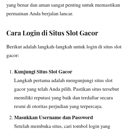
yang benar dan aman sangat penting untuk memastikan
permainan Anda berjalan lancar.
Cara Login di Situs Slot Gacor
Berikut adalah langkah-langkah untuk login di situs slot
gacor:
Kunjungi Situs Slot Gacor
Langkah pertama adalah mengunjungi situs slot
gacor yang telah Anda pilih. Pastikan situs tersebut
memiliki reputasi yang baik dan terdaftar secara
resmi di otoritas perjudian yang terpercaya.
Masukkan Username dan Password
Setelah membuka situs, cari tombol login yang