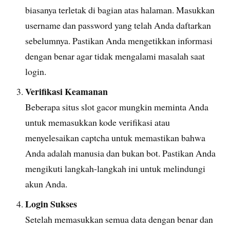
biasanya terletak di bagian atas halaman. Masukkan
username dan password yang telah Anda daftarkan
sebelumnya. Pastikan Anda mengetikkan informasi
dengan benar agar tidak mengalami masalah saat
login.
Verifikasi Keamanan
Beberapa situs slot gacor mungkin meminta Anda
untuk memasukkan kode verifikasi atau
menyelesaikan captcha untuk memastikan bahwa
Anda adalah manusia dan bukan bot. Pastikan Anda
mengikuti langkah-langkah ini untuk melindungi
akun Anda.
Login Sukses
Setelah memasukkan semua data dengan benar dan