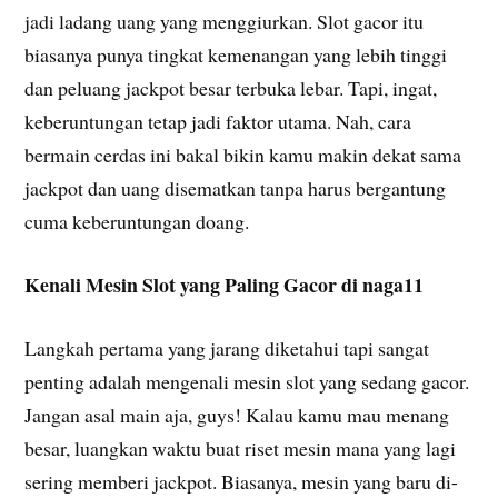
jadi ladang uang yang menggiurkan. Slot gacor itu
biasanya punya tingkat kemenangan yang lebih tinggi
dan peluang jackpot besar terbuka lebar. Tapi, ingat,
keberuntungan tetap jadi faktor utama. Nah, cara
bermain cerdas ini bakal bikin kamu makin dekat sama
jackpot dan uang disematkan tanpa harus bergantung
cuma keberuntungan doang.
Kenali Mesin Slot yang Paling Gacor di naga11
Langkah pertama yang jarang diketahui tapi sangat
penting adalah mengenali mesin slot yang sedang gacor.
Jangan asal main aja, guys! Kalau kamu mau menang
besar, luangkan waktu buat riset mesin mana yang lagi
sering memberi jackpot. Biasanya, mesin yang baru di-