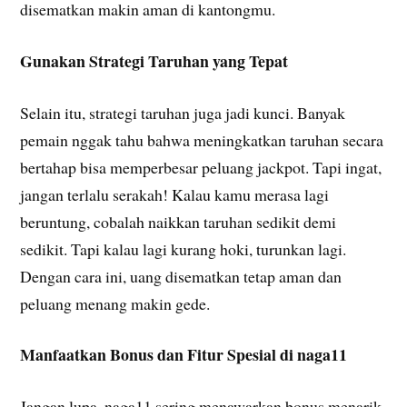
disematkan makin aman di kantongmu.
Gunakan Strategi Taruhan yang Tepat
Selain itu, strategi taruhan juga jadi kunci. Banyak
pemain nggak tahu bahwa meningkatkan taruhan secara
bertahap bisa memperbesar peluang jackpot. Tapi ingat,
jangan terlalu serakah! Kalau kamu merasa lagi
beruntung, cobalah naikkan taruhan sedikit demi
sedikit. Tapi kalau lagi kurang hoki, turunkan lagi.
Dengan cara ini, uang disematkan tetap aman dan
peluang menang makin gede.
Manfaatkan Bonus dan Fitur Spesial di naga11
Jangan lupa, naga11 sering menawarkan bonus menarik