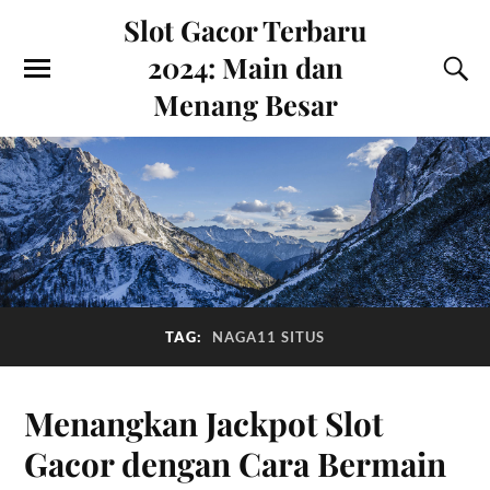
Slot Gacor Terbaru
2024: Main dan
Menang Besar
TAG:
NAGA11 SITUS
Menangkan Jackpot Slot
Gacor dengan Cara Bermain