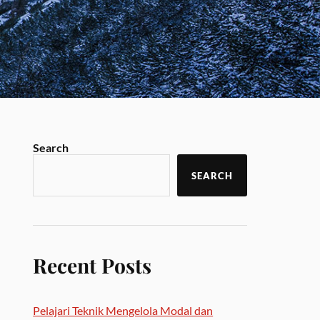
Search
SEARCH
Recent Posts
Pelajari Teknik Mengelola Modal dan