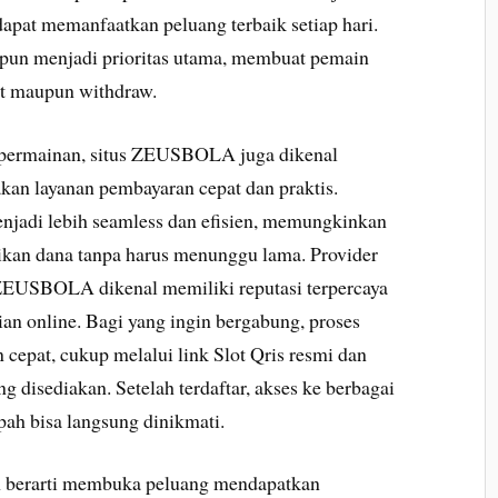
apat memanfaatkan peluang terbaik setiap hari.
 pun menjadi prioritas utama, membuat pemain
it maupun withdraw.
permainan, situs ZEUSBOLA juga dikenal
kan layanan pembayaran cepat dan praktis.
enjadi lebih seamless dan efisien, memungkinkan
ikan dana tanpa harus menunggu lama. Provider
 ZEUSBOLA dikenal memiliki reputasi terpercaya
dian online. Bagi yang ingin bergabung, proses
pat, cukup melalui link Slot Qris resmi dan
g disediakan. Setelah terdaftar, akses ke berbagai
ah bisa langsung dinikmati.
berarti membuka peluang mendapatkan