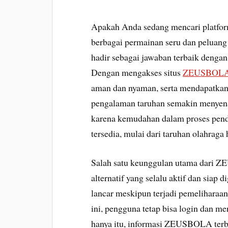
Apakah Anda sedang mencari platfor
berbagai permainan seru dan pelua
hadir sebagai jawaban terbaik denga
Dengan mengakses situs
ZEUSBOL
aman dan nyaman, serta mendapatkan
pengalaman taruhan semakin menyen
karena kemudahan dalam proses penda
tersedia, mulai dari taruhan olahraga
Salah satu keunggulan utama dari
alternatif yang selalu aktif dan siap
lancar meskipun terjadi pemeliharaan 
ini, pengguna tetap bisa login dan m
hanya itu, informasi ZEUSBOLA terba