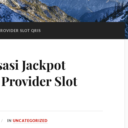
ROVIDER SLOT QRIS
asi Jackpot
 Provider Slot
IN
UNCATEGORIZED