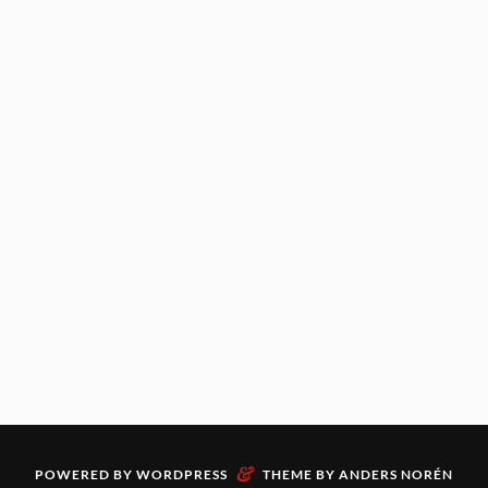
&
POWERED BY
WORDPRESS
THEME BY
ANDERS NORÉN