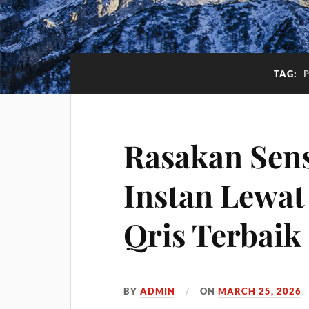
TAG:
P
Rasakan Sens
Instan Lewat
Qris Terbaik
BY
ADMIN
ON
MARCH 25, 2026