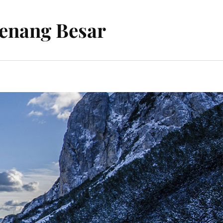
Menang Besar