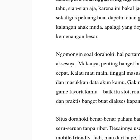
tahu, siap-siap aja, karena ini bakal j
sekaligus peluang buat dapetin cuan g
kalangan anak muda, apalagi yang doy
kemenangan besar.
Ngomongin soal dorahoki, hal pertam
aksesnya. Makanya, penting banget bu
cepat. Kalau mau main, tinggal masuk 
dan masukkan data akun kamu. Gak ribe
game favorit kamu—baik itu slot, rou
dan praktis banget buat diakses kapan
Situs dorahoki benar-benar paham b
seru-seruan tanpa ribet. Desainnya us
mobile friendly. Jadi, mau dari hape, 