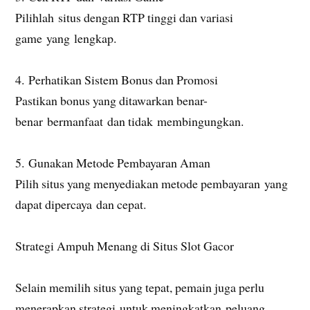
Pilihlah situs dengan RTP tinggi dan variasi
game yang lengkap.
4. Perhatikan Sistem Bonus dan Promosi
Pastikan bonus yang ditawarkan benar-
benar bermanfaat dan tidak membingungkan.
5. Gunakan Metode Pembayaran Aman
Pilih situs yang menyediakan metode pembayaran yang
dapat dipercaya dan cepat.
Strategi Ampuh Menang di Situs Slot Gacor
Selain memilih situs yang tepat, pemain juga perlu
menerapkan strategi untuk meningkatkan peluang