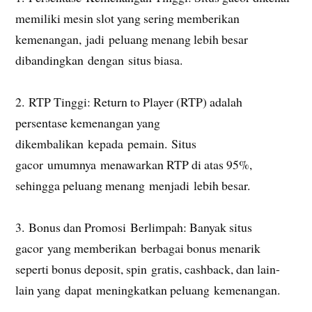
memiliki mesin slot yang sering memberikan
kemenangan, jadi peluang menang lebih besar
dibandingkan dengan situs biasa.
2. RTP Tinggi: Return to Player (RTP) adalah
persentase kemenangan yang
dikembalikan kepada pemain. Situs
gacor umumnya menawarkan RTP di atas 95%,
sehingga peluang menang menjadi lebih besar.
3. Bonus dan Promosi Berlimpah: Banyak situs
gacor yang memberikan berbagai bonus menarik
seperti bonus deposit, spin gratis, cashback, dan lain-
lain yang dapat meningkatkan peluang kemenangan.