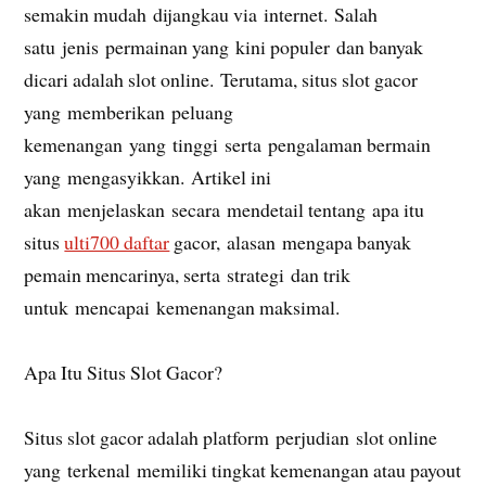
semakin mudah dijangkau via internet. Salah
satu jenis permainan yang kini populer dan banyak
dicari adalah slot online. Terutama, situs slot gacor
yang memberikan peluang
kemenangan yang tinggi serta pengalaman bermain
yang mengasyikkan. Artikel ini
akan menjelaskan secara mendetail tentang apa itu
situs
ulti700 daftar
gacor, alasan mengapa banyak
pemain mencarinya, serta strategi dan trik
untuk mencapai kemenangan maksimal.
Apa Itu Situs Slot Gacor?
Situs slot gacor adalah platform perjudian slot online
yang terkenal memiliki tingkat kemenangan atau payout