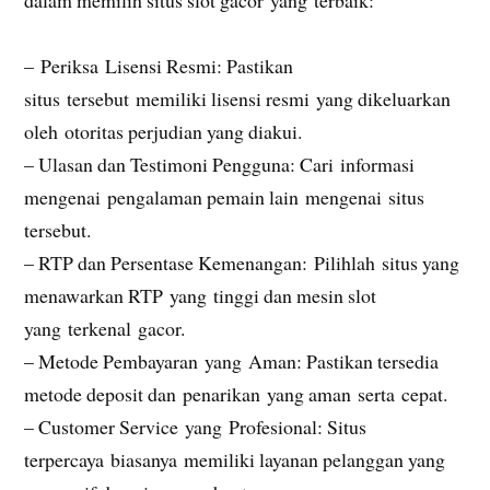
dalam memilih situs slot gacor yang terbaik:
– Periksa Lisensi Resmi: Pastikan
situs tersebut memiliki lisensi resmi yang dikeluarkan
oleh otoritas perjudian yang diakui.
– Ulasan dan Testimoni Pengguna: Cari informasi
mengenai pengalaman pemain lain mengenai situs
tersebut.
– RTP dan Persentase Kemenangan: Pilihlah situs yang
menawarkan RTP yang tinggi dan mesin slot
yang terkenal gacor.
– Metode Pembayaran yang Aman: Pastikan tersedia
metode deposit dan penarikan yang aman serta cepat.
– Customer Service yang Profesional: Situs
terpercaya biasanya memiliki layanan pelanggan yang