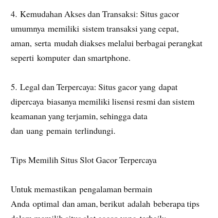
4. Kemudahan Akses dan Transaksi: Situs gacor
umumnya memiliki sistem transaksi yang cepat,
aman, serta mudah diakses melalui berbagai perangkat
seperti komputer dan smartphone.
5. Legal dan Terpercaya: Situs gacor yang dapat
dipercaya biasanya memiliki lisensi resmi dan sistem
keamanan yang terjamin, sehingga data
dan uang pemain terlindungi.
Tips Memilih Situs Slot Gacor Terpercaya
Untuk memastikan pengalaman bermain
Anda optimal dan aman, berikut adalah beberapa tips