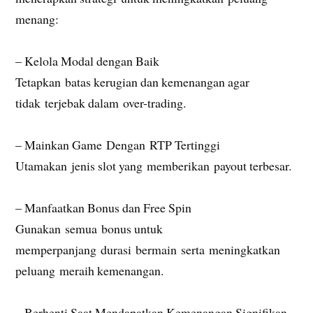
menang:
– Kelola Modal dengan Baik
Tetapkan batas kerugian dan kemenangan agar
tidak terjebak dalam over-trading.
– Mainkan Game Dengan RTP Tertinggi
Utamakan jenis slot yang memberikan payout terbesar.
– Manfaatkan Bonus dan Free Spin
Gunakan semua bonus untuk
memperpanjang durasi bermain serta meningkatkan
peluang meraih kemenangan.
– Berhenti Saat Mendapatkan Kemenangan Signifikan