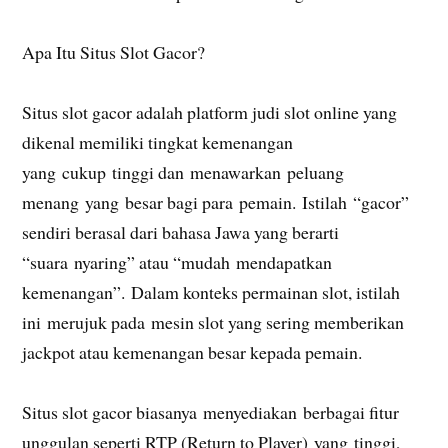
Apa Itu Situs Slot Gacor?
Situs slot gacor adalah platform judi slot online yang
dikenal memiliki tingkat kemenangan
yang cukup tinggi dan menawarkan peluang
menang yang besar bagi para pemain. Istilah “gacor”
sendiri berasal dari bahasa Jawa yang berarti
“suara nyaring” atau “mudah mendapatkan
kemenangan”. Dalam konteks permainan slot, istilah
ini merujuk pada mesin slot yang sering memberikan
jackpot atau kemenangan besar kepada pemain.
Situs slot gacor biasanya menyediakan berbagai fitur
unggulan seperti RTP (Return to Player) yang tinggi,