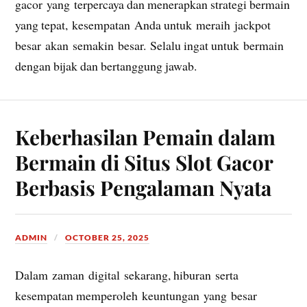
gacor yang terpercaya dan menerapkan strategi bermain
yang tepat, kesempatan Anda untuk meraih jackpot
besar akan semakin besar. Selalu ingat untuk bermain
dengan bijak dan bertanggung jawab.
Keberhasilan Pemain dalam
Bermain di Situs Slot Gacor
Berbasis Pengalaman Nyata
ADMIN
OCTOBER 25, 2025
Dalam zaman digital sekarang, hiburan serta
kesempatan memperoleh keuntungan yang besar