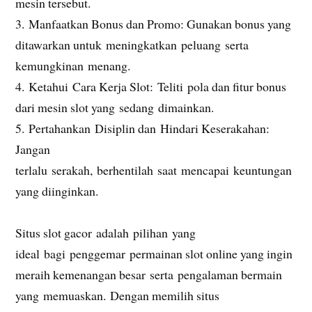
mesin tersebut.
3. Manfaatkan Bonus dan Promo: Gunakan bonus yang
ditawarkan untuk meningkatkan peluang serta
kemungkinan menang.
4. Ketahui Cara Kerja Slot: Teliti pola dan fitur bonus
dari mesin slot yang sedang dimainkan.
5. Pertahankan Disiplin dan Hindari Keserakahan:
Jangan
terlalu serakah, berhentilah saat mencapai keuntungan
yang diinginkan.
Situs slot gacor adalah pilihan yang
ideal bagi penggemar permainan slot online yang ingin
meraih kemenangan besar serta pengalaman bermain
yang memuaskan. Dengan memilih situs