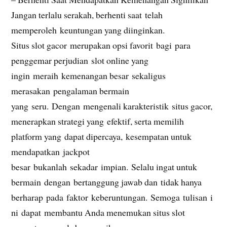
Jangan terlalu serakah, berhenti saat telah
memperoleh keuntungan yang diinginkan.
Situs slot gacor merupakan opsi favorit bagi para
penggemar perjudian slot online yang
ingin meraih kemenangan besar sekaligus
merasakan pengalaman bermain
yang seru. Dengan mengenali karakteristik situs gacor,
menerapkan strategi yang efektif, serta memilih
platform yang dapat dipercaya, kesempatan untuk
mendapatkan jackpot
besar bukanlah sekadar impian. Selalu ingat untuk
bermain dengan bertanggung jawab dan tidak hanya
berharap pada faktor keberuntungan. Semoga tulisan i
ni dapat membantu Anda menemukan situs slot