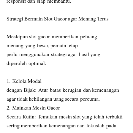
responsif dan siap membantu.
Strategi Bermain Slot Gacor agar Menang Terus
Meskipun slot gacor memberikan peluang
menang yang besar, pemain tetap
perlu menggunakan strategi agar hasil yang
diperoleh optimal:
1. Kelola Modal
dengan Bijak: Atur batas kerugian dan kemenangan
agar tidak kehilangan uang secara percuma.
2. Mainkan Mesin Gacor
Secara Rutin: Temukan mesin slot yang telah terbukti
sering memberikan kemenangan dan fokuslah pada