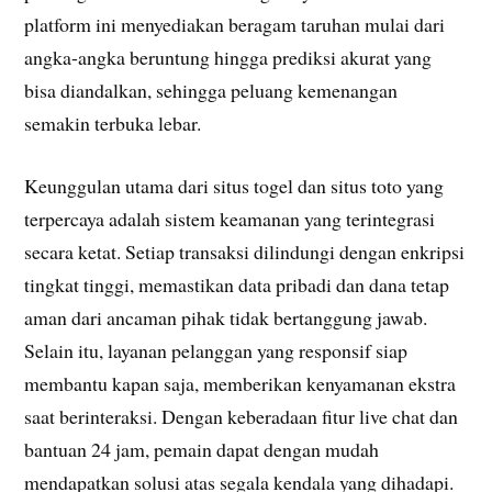
platform ini menyediakan beragam taruhan mulai dari
angka-angka beruntung hingga prediksi akurat yang
bisa diandalkan, sehingga peluang kemenangan
semakin terbuka lebar.
Keunggulan utama dari situs togel dan situs toto yang
terpercaya adalah sistem keamanan yang terintegrasi
secara ketat. Setiap transaksi dilindungi dengan enkripsi
tingkat tinggi, memastikan data pribadi dan dana tetap
aman dari ancaman pihak tidak bertanggung jawab.
Selain itu, layanan pelanggan yang responsif siap
membantu kapan saja, memberikan kenyamanan ekstra
saat berinteraksi. Dengan keberadaan fitur live chat dan
bantuan 24 jam, pemain dapat dengan mudah
mendapatkan solusi atas segala kendala yang dihadapi.