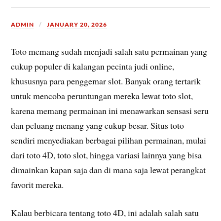
ADMIN
JANUARY 20, 2026
Toto memang sudah menjadi salah satu permainan yang
cukup populer di kalangan pecinta judi online,
khususnya para penggemar slot. Banyak orang tertarik
untuk mencoba peruntungan mereka lewat toto slot,
karena memang permainan ini menawarkan sensasi seru
dan peluang menang yang cukup besar. Situs toto
sendiri menyediakan berbagai pilihan permainan, mulai
dari toto 4D, toto slot, hingga variasi lainnya yang bisa
dimainkan kapan saja dan di mana saja lewat perangkat
favorit mereka.
Kalau berbicara tentang toto 4D, ini adalah salah satu