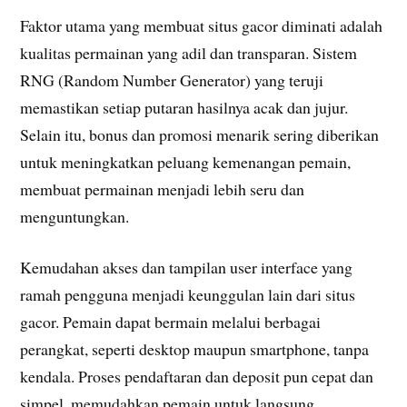
Faktor utama yang membuat situs gacor diminati adalah
kualitas permainan yang adil dan transparan. Sistem
RNG (Random Number Generator) yang teruji
memastikan setiap putaran hasilnya acak dan jujur.
Selain itu, bonus dan promosi menarik sering diberikan
untuk meningkatkan peluang kemenangan pemain,
membuat permainan menjadi lebih seru dan
menguntungkan.
Kemudahan akses dan tampilan user interface yang
ramah pengguna menjadi keunggulan lain dari situs
gacor. Pemain dapat bermain melalui berbagai
perangkat, seperti desktop maupun smartphone, tanpa
kendala. Proses pendaftaran dan deposit pun cepat dan
simpel, memudahkan pemain untuk langsung