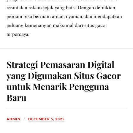
resmi dan rekam jejak yang baik. Dengan demikian,
pemain bisa bermain aman, nyaman, dan mendapatkan
peluang kemenangan maksimal dari situs gacor
terpercaya.
Strategi Pemasaran Digital
yang Digunakan Situs Gacor
untuk Menarik Pengguna
Baru
ADMIN
DECEMBER 5, 2025