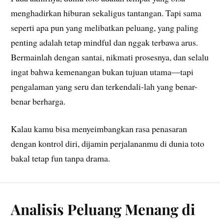
menghadirkan hiburan sekaligus tantangan. Tapi sama
seperti apa pun yang melibatkan peluang, yang paling
penting adalah tetap mindful dan nggak terbawa arus.
Bermainlah dengan santai, nikmati prosesnya, dan selalu
ingat bahwa kemenangan bukan tujuan utama—tapi
pengalaman yang seru dan terkendali-lah yang benar-
benar berharga.
Kalau kamu bisa menyeimbangkan rasa penasaran
dengan kontrol diri, dijamin perjalananmu di dunia toto
bakal tetap fun tanpa drama.
Analisis Peluang Menang di