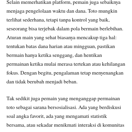
Selain memerhatikan platform, pemain juga sebaiknya
menjaga pengelolaan waktu dan dana. Toto mungkin
terlihat sederhana, tetapi tanpa kontrol yang baik,
seseorang bisa terjebak dalam pola bermain berlebihan.
Aturan main yang sehat biasanya mencakup tiga hal:
tentukan batas dana harian atau mingguan, pastikan
bermain hanya ketika senggang, dan hentikan
permainan ketika mulai merasa tertekan atau kehilangan
fokus. Dengan begitu, pengalaman tetap menyenangkan
dan tidak berubah menjadi beban.
Tak sedikit juga pemain yang menganggap permainan
toto sebagai sarana bersosialisasi. Ada yang berdiskusi
soal angka favorit, ada yang mengamati statistik
bersama, atau sekadar menikmati interaksi di komunitas