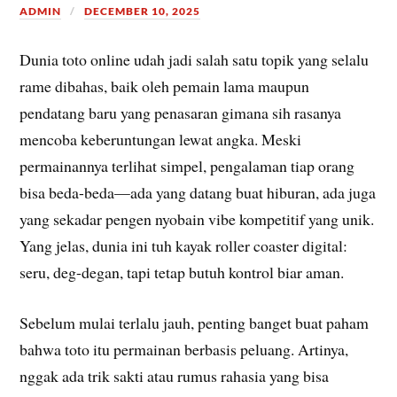
ADMIN
DECEMBER 10, 2025
Dunia toto online udah jadi salah satu topik yang selalu
rame dibahas, baik oleh pemain lama maupun
pendatang baru yang penasaran gimana sih rasanya
mencoba keberuntungan lewat angka. Meski
permainannya terlihat simpel, pengalaman tiap orang
bisa beda-beda—ada yang datang buat hiburan, ada juga
yang sekadar pengen nyobain vibe kompetitif yang unik.
Yang jelas, dunia ini tuh kayak roller coaster digital:
seru, deg-degan, tapi tetap butuh kontrol biar aman.
Sebelum mulai terlalu jauh, penting banget buat paham
bahwa toto itu permainan berbasis peluang. Artinya,
nggak ada trik sakti atau rumus rahasia yang bisa