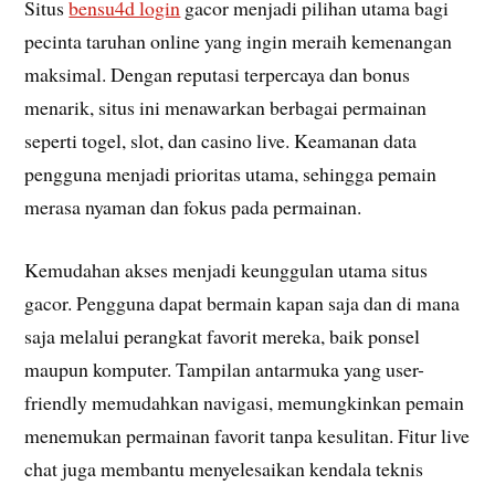
Situs
bensu4d login
gacor menjadi pilihan utama bagi
pecinta taruhan online yang ingin meraih kemenangan
maksimal. Dengan reputasi terpercaya dan bonus
menarik, situs ini menawarkan berbagai permainan
seperti togel, slot, dan casino live. Keamanan data
pengguna menjadi prioritas utama, sehingga pemain
merasa nyaman dan fokus pada permainan.
Kemudahan akses menjadi keunggulan utama situs
gacor. Pengguna dapat bermain kapan saja dan di mana
saja melalui perangkat favorit mereka, baik ponsel
maupun komputer. Tampilan antarmuka yang user-
friendly memudahkan navigasi, memungkinkan pemain
menemukan permainan favorit tanpa kesulitan. Fitur live
chat juga membantu menyelesaikan kendala teknis