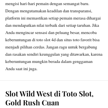
mengisi hari-hari pemain dengan semangat baru.
Dengan mengutamakan keadilan dan transparansi,
platform ini memastikan setiap pemain merasa dihargai
dan mendapatkan nilai terbaik dari setiap taruhan. Jika
Anda mengincar sensasi dan peluang besar, mencoba
keberuntungan di toto slot 4d dan situs toto favorit bisa
menjadi pilihan cerdas. Jangan ragu untuk bergabung
dan rasakan sendiri keunggulan yang ditawarkan, karena
keberuntungan mungkin berada dalam genggaman
Anda saat ini juga.
Slot Wild West di Toto Slot,
Gold Rush Cuan