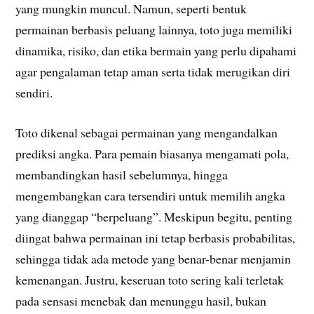
yang mungkin muncul. Namun, seperti bentuk
permainan berbasis peluang lainnya, toto juga memiliki
dinamika, risiko, dan etika bermain yang perlu dipahami
agar pengalaman tetap aman serta tidak merugikan diri
sendiri.
Toto dikenal sebagai permainan yang mengandalkan
prediksi angka. Para pemain biasanya mengamati pola,
membandingkan hasil sebelumnya, hingga
mengembangkan cara tersendiri untuk memilih angka
yang dianggap “berpeluang”. Meskipun begitu, penting
diingat bahwa permainan ini tetap berbasis probabilitas,
sehingga tidak ada metode yang benar-benar menjamin
kemenangan. Justru, keseruan toto sering kali terletak
pada sensasi menebak dan menunggu hasil, bukan