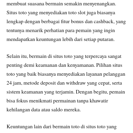
membuat suasana bermain semakin menyenangkan.
Situs toto yang menyediakan toto slot juga biasanya
lengkap dengan berbagai fitur bonus dan cashback, yang
tentunya menarik perhatian para pemain yang ingin
mendapatkan keuntungan lebih dari setiap putaran.
Selain itu, bermain di situs toto yang terpercaya sangat
penting demi keamanan dan kenyamanan. Pilihan situs
toto yang baik biasanya menyediakan layanan pelanggan
24 jam, metode deposit dan withdraw yang cepat, serta
sistem keamanan yang terjamin. Dengan begitu, pemain
bisa fokus menikmati permainan tanpa khawatir
kehilangan data atau saldo mereka.
Keuntungan lain dari bermain toto di situs toto yang