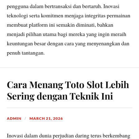
pengguna dalam bertransaksi dan bertaruh. Inovasi
teknologi serta komitmen menjaga integritas permainan
membuat platform ini semakin diminati, bahkan
menjadi pilihan utama bagi mereka yang ingin meraih
keuntungan besar dengan cara yang menyenangkan dan
penuh tantangan.
Cara Menang Toto Slot Lebih
Sering dengan Teknik Ini
ADMIN
MARCH 21, 2026
Inovasi dalam dunia perjudian daring terus berkembang