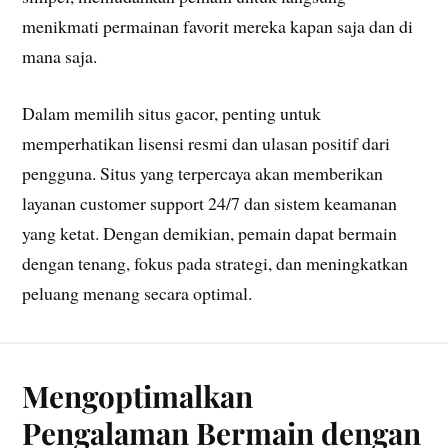
menikmati permainan favorit mereka kapan saja dan di
mana saja.
Dalam memilih situs gacor, penting untuk
memperhatikan lisensi resmi dan ulasan positif dari
pengguna. Situs yang terpercaya akan memberikan
layanan customer support 24/7 dan sistem keamanan
yang ketat. Dengan demikian, pemain dapat bermain
dengan tenang, fokus pada strategi, dan meningkatkan
peluang menang secara optimal.
Mengoptimalkan
Pengalaman Bermain dengan