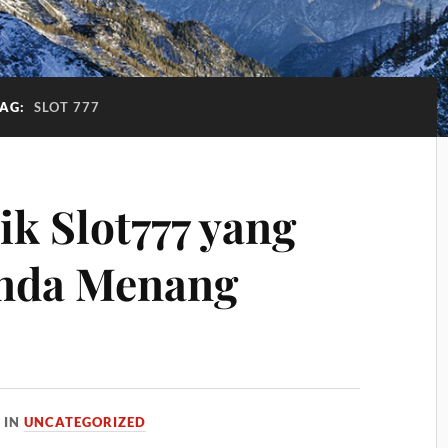
TAG:
SLOT 777
ik Slot777 yang
nda Menang
IN
UNCATEGORIZED