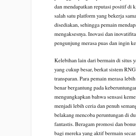
dan mendapatkan reputasi positif di 
salah satu platform yang bekerja sam
disediakan, sehingga pemain mendapa
mengaksesnya. Inovasi dan inovatifit
pengunjung merasa puas dan ingin ke
Kelebihan lain dari bermain di situ
yang cukup besar, berkat sistem RN
transparan. Para pemain merasa lebih
benar bergantung pada keberuntungan
mengungkapkan bahwa sensasi keme
menjadi lebih ceria dan penuh semanga
belakang mencoba peruntungan di dun
fantastis. Beragam promosi dan bonu
bagi mereka yang aktif bermain secara