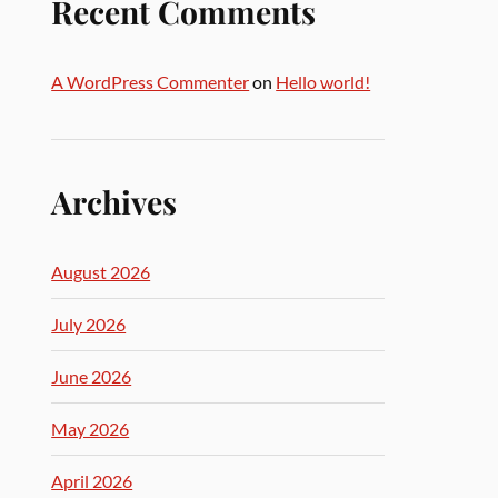
Recent Comments
A WordPress Commenter
on
Hello world!
Archives
August 2026
July 2026
June 2026
May 2026
April 2026