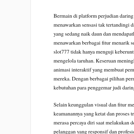
Bermain di platform perjudian darin
menawarkan sensasi tak tertandingi d
yang sedang naik daun dan mendapatk
menawarkan berbagai fitur menarik 
slot777 tidak hanya menguji keberunt
mengelola taruhan. Keseruan mening
animasi interaktif yang membuat pe
mereka. Dengan berbagai pilihan pe
kebutuhan para penggemar judi daring
Selain keunggulan visual dan fitur m
keamanannya yang ketat dan proses t
merasa percaya diri saat melakukan d
pelanggan yang responsif dan profesio