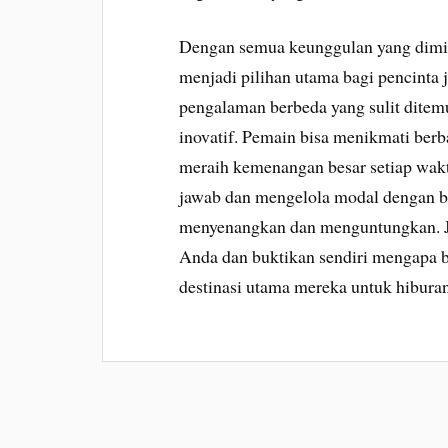
Dengan semua keunggulan yang dimili
menjadi pilihan utama bagi pencinta 
pengalaman berbeda yang sulit ditemu
inovatif. Pemain bisa menikmati berba
meraih kemenangan besar setiap wakt
jawab dan mengelola modal dengan b
menyenangkan dan menguntungkan. J
Anda dan buktikan sendiri mengapa b
destinasi utama mereka untuk hibura