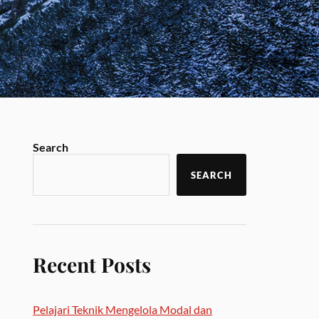
Search
SEARCH
Recent Posts
Pelajari Teknik Mengelola Modal dan