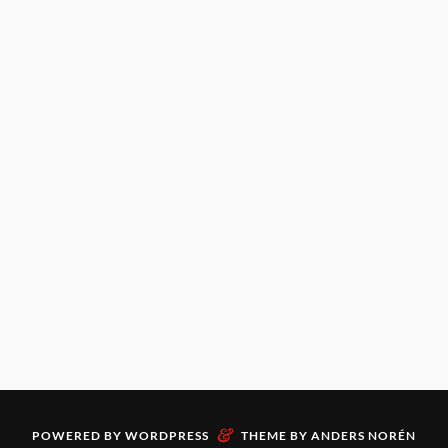
&
POWERED BY
WORDPRESS
THEME BY
ANDERS NORÉN