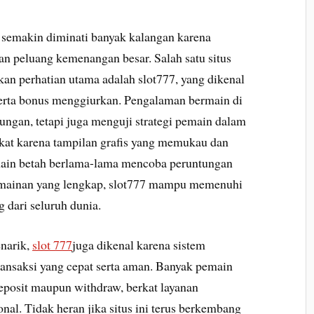
g semakin diminati banyak kalangan karena
an peluang kemenangan besar. Salah satu situs
an perhatian utama adalah slot777, yang dikenal
serta bonus menggiurkan. Pengalaman bermain di
ungan, tetapi juga menguji strategi pemain dalam
kat karena tampilan grafis yang memukau dan
main betah berlama-lama mencoba peruntungan
rmainan yang lengkap, slot777 mampu memenuhi
 dari seluruh dunia.
enarik,
slot 777
juga dikenal karena sistem
ransaksi yang cepat serta aman. Banyak pemain
eposit maupun withdraw, berkat layanan
nal. Tidak heran jika situs ini terus berkembang