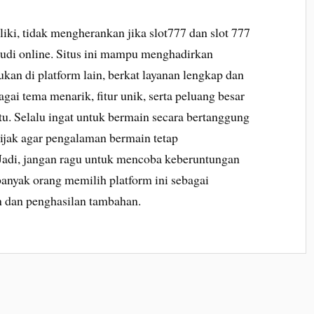
ki, tidak mengherankan jika slot777 dan slot 777
judi online. Situs ini mampu menghadirkan
kan di platform lain, berkat layanan lengkap dan
gai tema menarik, fitur unik, serta peluang besar
u. Selalu ingat untuk bermain secara bertanggung
ijak agar pengalaman bermain tetap
adi, jangan ragu untuk mencoba keberuntungan
anyak orang memilih platform ini sebagai
n dan penghasilan tambahan.