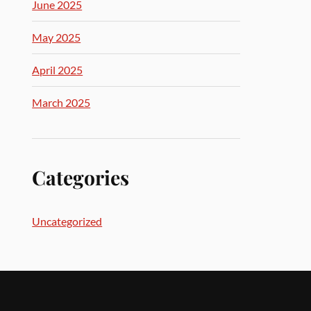
June 2025
May 2025
April 2025
March 2025
Categories
Uncategorized