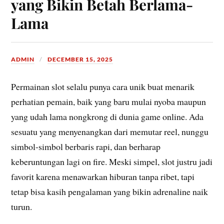
yang Bikin Betah Berlama-
Lama
ADMIN
DECEMBER 15, 2025
Permainan slot selalu punya cara unik buat menarik
perhatian pemain, baik yang baru mulai nyoba maupun
yang udah lama nongkrong di dunia game online. Ada
sesuatu yang menyenangkan dari memutar reel, nunggu
simbol-simbol berbaris rapi, dan berharap
keberuntungan lagi on fire. Meski simpel, slot justru jadi
favorit karena menawarkan hiburan tanpa ribet, tapi
tetap bisa kasih pengalaman yang bikin adrenaline naik
turun.