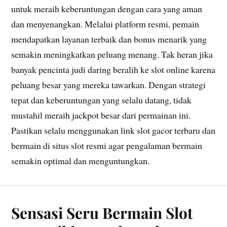
untuk meraih keberuntungan dengan cara yang aman
dan menyenangkan. Melalui platform resmi, pemain
mendapatkan layanan terbaik dan bonus menarik yang
semakin meningkatkan peluang menang. Tak heran jika
banyak pencinta judi daring beralih ke slot online karena
peluang besar yang mereka tawarkan. Dengan strategi
tepat dan keberuntungan yang selalu datang, tidak
mustahil meraih jackpot besar dari permainan ini.
Pastikan selalu menggunakan link slot gacor terbaru dan
bermain di situs slot resmi agar pengalaman bermain
semakin optimal dan menguntungkan.
Sensasi Seru Bermain Slot