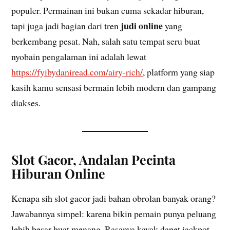
populer. Permainan ini bukan cuma sekadar hiburan,
judi online
tapi juga jadi bagian dari tren
yang
berkembang pesat. Nah, salah satu tempat seru buat
nyobain pengalaman ini adalah lewat
https://fyibydaniread.com/airy-rich/
, platform yang siap
kasih kamu sensasi bermain lebih modern dan gampang
diakses.
Slot Gacor, Andalan Pecinta
Hiburan Online
Kenapa sih slot gacor jadi bahan obrolan banyak orang?
Jawabannya simpel: karena bikin pemain punya peluang
lebih besar buat menang. Rasanya kayak dapet jackpot