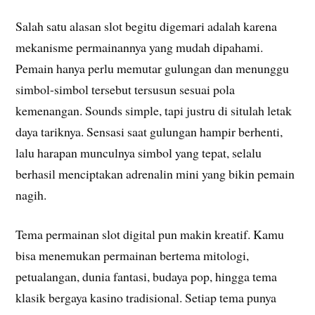
Salah satu alasan slot begitu digemari adalah karena
mekanisme permainannya yang mudah dipahami.
Pemain hanya perlu memutar gulungan dan menunggu
simbol-simbol tersebut tersusun sesuai pola
kemenangan. Sounds simple, tapi justru di situlah letak
daya tariknya. Sensasi saat gulungan hampir berhenti,
lalu harapan munculnya simbol yang tepat, selalu
berhasil menciptakan adrenalin mini yang bikin pemain
nagih.
Tema permainan slot digital pun makin kreatif. Kamu
bisa menemukan permainan bertema mitologi,
petualangan, dunia fantasi, budaya pop, hingga tema
klasik bergaya kasino tradisional. Setiap tema punya