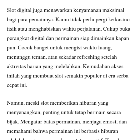
Slot digital juga menawarkan kenyamanan maksimal
bagi para pemainnya. Kamu tidak perlu pergi ke kasino
fisik atau menghabiskan waktu perjalanan. Cukup buka
perangkat digital dan permainan siap dimainkan kapan
pun. Cocok banget untuk mengisi waktu luang,
menunggu teman, atau sekadar refreshing setelah
aktivitas harian yang melelahkan. Kemudahan akses
inilah yang membuat slot semakin populer di era serba
cepat ini.
Namun, meski slot memberikan hiburan yang
menyenangkan, penting untuk tetap bermain secara
bijak. Mengatur batas permainan, menjaga emosi, dan
memahami bahwa permainan ini berbasis hiburan
adalah kunci agar pengalaman tetap positif. Kesadaran