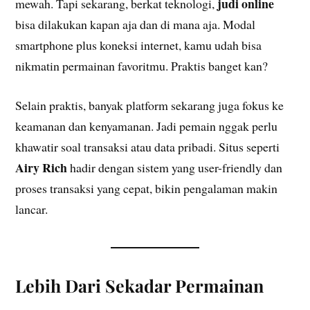
judi online
mewah. Tapi sekarang, berkat teknologi,
bisa dilakukan kapan aja dan di mana aja. Modal
smartphone plus koneksi internet, kamu udah bisa
nikmatin permainan favoritmu. Praktis banget kan?
Selain praktis, banyak platform sekarang juga fokus ke
keamanan dan kenyamanan. Jadi pemain nggak perlu
khawatir soal transaksi atau data pribadi. Situs seperti
Airy Rich
hadir dengan sistem yang user-friendly dan
proses transaksi yang cepat, bikin pengalaman makin
lancar.
Lebih Dari Sekadar Permainan