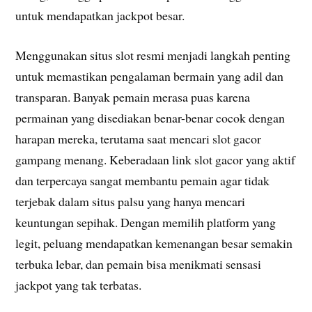
untuk mendapatkan jackpot besar.
Menggunakan situs slot resmi menjadi langkah penting
untuk memastikan pengalaman bermain yang adil dan
transparan. Banyak pemain merasa puas karena
permainan yang disediakan benar-benar cocok dengan
harapan mereka, terutama saat mencari slot gacor
gampang menang. Keberadaan link slot gacor yang aktif
dan terpercaya sangat membantu pemain agar tidak
terjebak dalam situs palsu yang hanya mencari
keuntungan sepihak. Dengan memilih platform yang
legit, peluang mendapatkan kemenangan besar semakin
terbuka lebar, dan pemain bisa menikmati sensasi
jackpot yang tak terbatas.