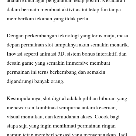
dalam bermain membuat aktivitas ini tetap fun tanpa
memberikan tekanan yang tidak perlu.
Dengan perkembangan teknologi yang terus maju, masa
depan permainan slot tampaknya akan semakin menarik.
Inovasi seperti animasi 3D, sistem bonus interaktif, dan
desain game yang semakin immersive membuat
permainan ini terus berkembang dan semakin
digandrungi banyak orang.
Kesimpulannya, slot digital adalah pilihan hiburan yang
menawarkan kombinasi sempurna antara keseruan,
visual memukau, dan kemudahan akses. Cocok bagi
siapa saja yang ingin menikmati permainan ringan
namun tetap memberi sensasi yang menyenangkan. Jadi,