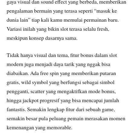
gaya visual dan sound effect yang berbeda, memberikan
pengalaman bermain yang terasa seperti “masuk ke
dunia lain” tiap kali kamu memulai permainan baru.
Variasi inilah yang bikin slot terasa selalu fresh,
meskipun konsep dasarnya sama.
Tidak hanya visual dan tema, fitur bonus dalam slot
modern juga menjadi daya tarik yang nggak bisa
diabaikan. Ada free spin yang memberikan putaran
gratis, wild symbol yang berfungsi sebagai simbol
pengganti, scatter yang mengaktifkan mode bonus,
hingga jackpot progresif yang bisa mencapai jumlah
fantastis. Semakin lengkap fitur dari sebuah game,
semakin besar pula peluang pemain merasakan momen
kemenangan yang memorable.