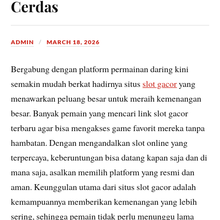
Cerdas
ADMIN
MARCH 18, 2026
Bergabung dengan platform permainan daring kini
semakin mudah berkat hadirnya situs
slot gacor
yang
menawarkan peluang besar untuk meraih kemenangan
besar. Banyak pemain yang mencari link slot gacor
terbaru agar bisa mengakses game favorit mereka tanpa
hambatan. Dengan mengandalkan slot online yang
terpercaya, keberuntungan bisa datang kapan saja dan di
mana saja, asalkan memilih platform yang resmi dan
aman. Keunggulan utama dari situs slot gacor adalah
kemampuannya memberikan kemenangan yang lebih
sering, sehingga pemain tidak perlu menunggu lama