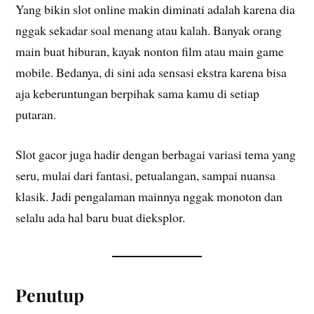
Yang bikin slot online makin diminati adalah karena dia
nggak sekadar soal menang atau kalah. Banyak orang
main buat hiburan, kayak nonton film atau main game
mobile. Bedanya, di sini ada sensasi ekstra karena bisa
aja keberuntungan berpihak sama kamu di setiap
putaran.
Slot gacor juga hadir dengan berbagai variasi tema yang
seru, mulai dari fantasi, petualangan, sampai nuansa
klasik. Jadi pengalaman mainnya nggak monoton dan
selalu ada hal baru buat dieksplor.
Penutup