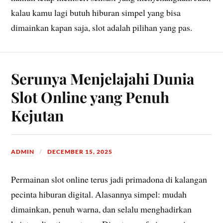
kalau kamu lagi butuh hiburan simpel yang bisa
dimainkan kapan saja, slot adalah pilihan yang pas.
Serunya Menjelajahi Dunia
Slot Online yang Penuh
Kejutan
ADMIN
DECEMBER 15, 2025
Permainan slot online terus jadi primadona di kalangan
pecinta hiburan digital. Alasannya simpel: mudah
dimainkan, penuh warna, dan selalu menghadirkan