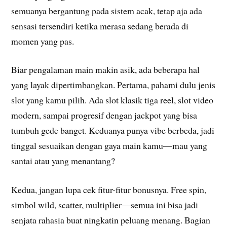
semuanya bergantung pada sistem acak, tetap aja ada
sensasi tersendiri ketika merasa sedang berada di
momen yang pas.
Biar pengalaman main makin asik, ada beberapa hal
yang layak dipertimbangkan. Pertama, pahami dulu jenis
slot yang kamu pilih. Ada slot klasik tiga reel, slot video
modern, sampai progresif dengan jackpot yang bisa
tumbuh gede banget. Keduanya punya vibe berbeda, jadi
tinggal sesuaikan dengan gaya main kamu—mau yang
santai atau yang menantang?
Kedua, jangan lupa cek fitur-fitur bonusnya. Free spin,
simbol wild, scatter, multiplier—semua ini bisa jadi
senjata rahasia buat ningkatin peluang menang. Bagian