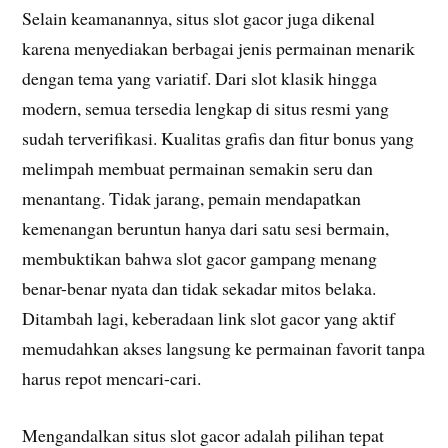
Selain keamanannya, situs slot gacor juga dikenal
karena menyediakan berbagai jenis permainan menarik
dengan tema yang variatif. Dari slot klasik hingga
modern, semua tersedia lengkap di situs resmi yang
sudah terverifikasi. Kualitas grafis dan fitur bonus yang
melimpah membuat permainan semakin seru dan
menantang. Tidak jarang, pemain mendapatkan
kemenangan beruntun hanya dari satu sesi bermain,
membuktikan bahwa slot gacor gampang menang
benar-benar nyata dan tidak sekadar mitos belaka.
Ditambah lagi, keberadaan link slot gacor yang aktif
memudahkan akses langsung ke permainan favorit tanpa
harus repot mencari-cari.
Mengandalkan situs slot gacor adalah pilihan tepat