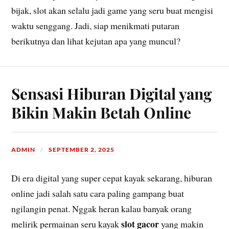
bijak, slot akan selalu jadi game yang seru buat mengisi
waktu senggang. Jadi, siap menikmati putaran
berikutnya dan lihat kejutan apa yang muncul?
Sensasi Hiburan Digital yang
Bikin Makin Betah Online
ADMIN
SEPTEMBER 2, 2025
Di era digital yang super cepat kayak sekarang, hiburan
online jadi salah satu cara paling gampang buat
ngilangin penat. Nggak heran kalau banyak orang
slot gacor
melirik permainan seru kayak
yang makin