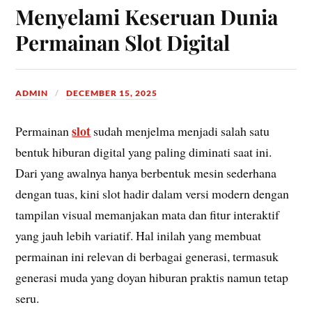
Menyelami Keseruan Dunia
Permainan Slot Digital
ADMIN
DECEMBER 15, 2025
slot
Permainan
sudah menjelma menjadi salah satu
bentuk hiburan digital yang paling diminati saat ini.
Dari yang awalnya hanya berbentuk mesin sederhana
dengan tuas, kini slot hadir dalam versi modern dengan
tampilan visual memanjakan mata dan fitur interaktif
yang jauh lebih variatif. Hal inilah yang membuat
permainan ini relevan di berbagai generasi, termasuk
generasi muda yang doyan hiburan praktis namun tetap
seru.