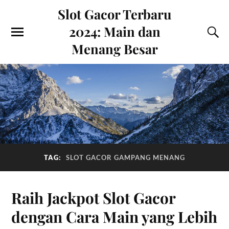
Slot Gacor Terbaru
2024: Main dan
Menang Besar
TAG:
SLOT GACOR GAMPANG MENANG
Raih Jackpot Slot Gacor
dengan Cara Main yang Lebih