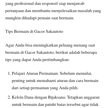
yang profesional dan responsif siap menjawab
pertanyaan dan membantu menyelesaikan masalah yang
mungkin dihadapi pemain saat bermain.
Tips Bermain di Gacor Sakautoto
Agar Anda bisa meningkatkan peluang menang saat
bermain di Gacor Sakautoto, berikut adalah beberapa
tips yang dapat Anda pertimbangkan:
Pelajari Aturan Permainan: Sebelum memulai,
penting untuk memahami aturan dan cara bermain
dari setiap permainan yang Anda pilih.
Kelola Dana dengan Bijaksana: Tetapkan anggaran
untuk bermain dan patuhi batas tersebut agar tidak