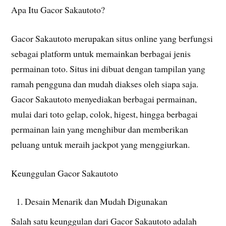
Apa Itu Gacor Sakautoto?
Gacor Sakautoto merupakan situs online yang berfungsi
sebagai platform untuk memainkan berbagai jenis
permainan toto. Situs ini dibuat dengan tampilan yang
ramah pengguna dan mudah diakses oleh siapa saja.
Gacor Sakautoto menyediakan berbagai permainan,
mulai dari toto gelap, colok, higest, hingga berbagai
permainan lain yang menghibur dan memberikan
peluang untuk meraih jackpot yang menggiurkan.
Keunggulan Gacor Sakautoto
Desain Menarik dan Mudah Digunakan
Salah satu keunggulan dari Gacor Sakautoto adalah