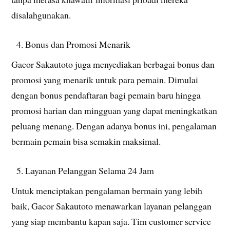
disalahgunakan.
Bonus dan Promosi Menarik
Gacor Sakautoto juga menyediakan berbagai bonus dan
promosi yang menarik untuk para pemain. Dimulai
dengan bonus pendaftaran bagi pemain baru hingga
promosi harian dan mingguan yang dapat meningkatkan
peluang menang. Dengan adanya bonus ini, pengalaman
bermain pemain bisa semakin maksimal.
Layanan Pelanggan Selama 24 Jam
Untuk menciptakan pengalaman bermain yang lebih
baik, Gacor Sakautoto menawarkan layanan pelanggan
yang siap membantu kapan saja. Tim customer service