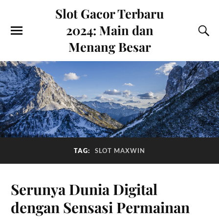
Slot Gacor Terbaru
2024: Main dan
Menang Besar
TAG:
SLOT MAXWIN
Serunya Dunia Digital
dengan Sensasi Permainan