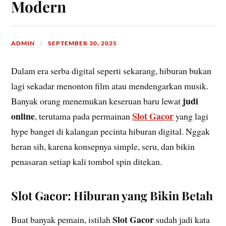
Modern
ADMIN
SEPTEMBER 30, 2025
Dalam era serba digital seperti sekarang, hiburan bukan
lagi sekadar menonton film atau mendengarkan musik.
judi
Banyak orang menemukan keseruan baru lewat
online
Slot Gacor
, terutama pada permainan
yang lagi
hype banget di kalangan pecinta hiburan digital. Nggak
heran sih, karena konsepnya simple, seru, dan bikin
penasaran setiap kali tombol spin ditekan.
Slot Gacor: Hiburan yang Bikin Betah
Slot Gacor
Buat banyak pemain, istilah
sudah jadi kata