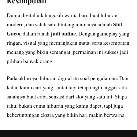
Kesimpulan
Dunia digital udah ngasih warna baru buat hiburan
Slot
modern, dan salah satu bintang utamanya adalah
Gacor
judi online
dalam ranah
. Dengan gameplay yang
ringan, visual yang memanjakan mata, serta kesempatan
menang yang bikin semangat, permainan ini sukses jadi
pilihan banyak orang.
Pada akhirnya, hiburan digital itu soal pengalaman. Dan
kalau kamu cari yang santai tapi tetap nagih, nggak ada
salahnya buat coba sensasi dari slot yang satu ini. Siapa
tahu, bukan cuma hiburan yang kamu dapet, tapi juga
keberuntungan ekstra yang bikin hari makin berwarna.