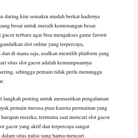
n daring kini semakin mudah berkat hadirnya
ang besar untuk meraih kemenangan besar.
 gacor terbaru agar bisa mengakses game favorit
ndalkan slot online yang terpercaya,
 dan di mana saja, asalkan memilih platform yang
ri situs slot gacor adalah kemampuannya
ering, sehingga pemain tidak perlu menunggu
r.
di langkah penting untuk memastikan pengalaman
anyak pemain merasa puas karena permainan yang
harapan mereka, terutama saat mencari slot gacor
 gacor yang aktif dan terpercaya sangat
 dalam situs palsu yang hanya mencari