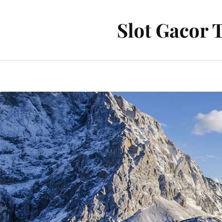
Slot Gacor 