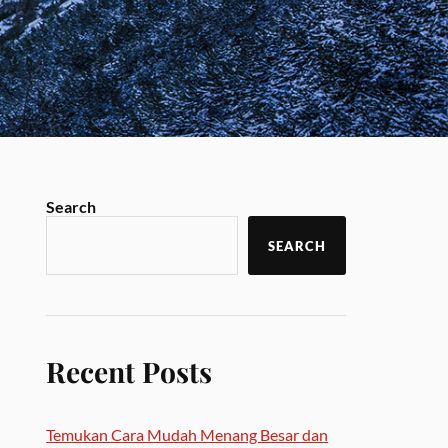
Search
SEARCH
Recent Posts
Temukan Cara Mudah Menang Besar dan