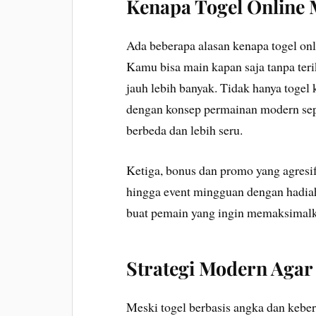
Kenapa Togel Online 
Ada beberapa alasan kenapa togel onl
Kamu bisa main kapan saja tanpa teri
jauh lebih banyak. Tidak hanya togel
dengan konsep permainan modern se
berbeda dan lebih seru.
Ketiga, bonus dan promo yang agresi
hingga event mingguan dengan hadiah 
buat pemain yang ingin memaksimalka
Strategi Modern Agar
Meski togel berbasis angka dan keber