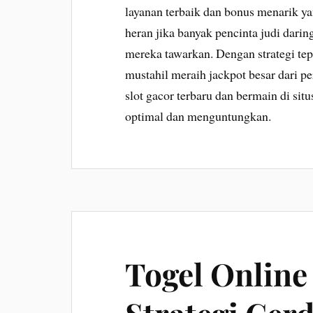
layanan terbaik dan bonus menarik 
heran jika banyak pencinta judi darin
mereka tawarkan. Dengan strategi tep
mustahil meraih jackpot besar dari p
slot gacor terbaru dan bermain di si
optimal dan menguntungkan.
Togel Onlin