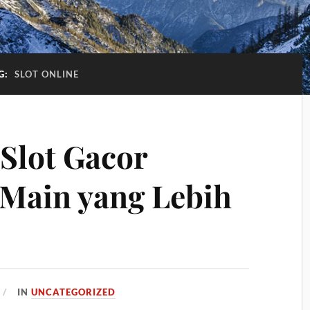
G:
SLOT ONLINE
 Slot Gacor
Main yang Lebih
IN
UNCATEGORIZED