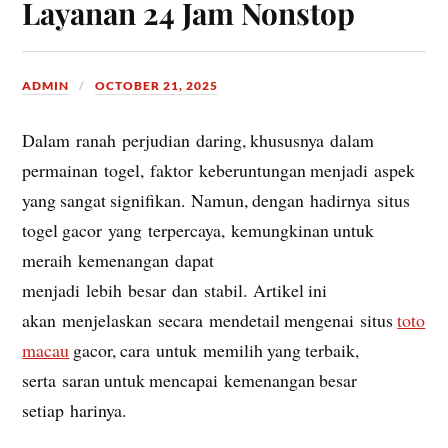
Layanan 24 Jam Nonstop
ADMIN
OCTOBER 21, 2025
Dalam ranah perjudian daring, khususnya dalam
permainan togel, faktor keberuntungan menjadi aspek
yang sangat signifikan. Namun, dengan hadirnya situs
togel gacor yang terpercaya, kemungkinan untuk
meraih kemenangan dapat
menjadi lebih besar dan stabil. Artikel ini
akan menjelaskan secara mendetail mengenai situs
toto
macau
gacor, cara untuk memilih yang terbaik,
serta saran untuk mencapai kemenangan besar
setiap harinya.