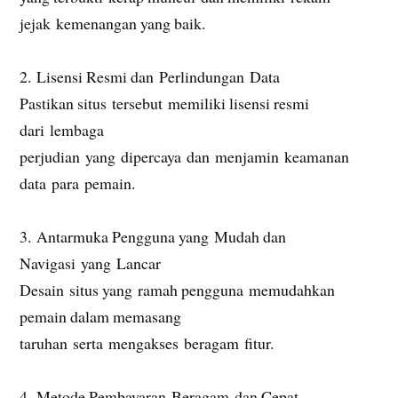
jejak kemenangan yang baik.
2. Lisensi Resmi dan Perlindungan Data
Pastikan situs tersebut memiliki lisensi resmi
dari lembaga
perjudian yang dipercaya dan menjamin keamanan
data para pemain.
3. Antarmuka Pengguna yang Mudah dan
Navigasi yang Lancar
Desain situs yang ramah pengguna memudahkan
pemain dalam memasang
taruhan serta mengakses beragam fitur.
4. Metode Pembayaran Beragam dan Cepat