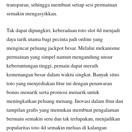
transparan, sehingga membuat setiap sesi permainan
semakin mengasyikkan.
Tak dapat dipungkiri, keberadaan toto slot 4d menjadi
daya tarik utama bagi pecinta judi online yang
mengincar peluang jackpot besar. Melalui mekanisme
permainan yang simpel namun mengandung unsur
keberuntungan tinggi, pemain dapat meraih
kemenangan besar dalam waktu singkat. Banyak situs
toto yang menyediakan fitur ini dengan penawaran
bonus menarik serta promosi menarik untuk
meningkatkan peluang menang. Inovasi dalam fitur dan
tampilan grafis yang memukau membuat pengalaman
bermain semakin seru dan tak terlupakan, menjadikan
popularitas toto 4d semakin meluas di kalangan