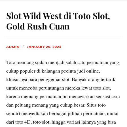
Slot Wild West di Toto Slot,
Gold Rush Cuan
ADMIN
JANUARY 20, 2026
Toto memang sudah menjadi salah satu permainan yang
cukup populer di kalangan pecinta judi online,
khususnya para penggemar slot. Banyak orang tertarik
untuk mencoba peruntungan mereka lewat toto slot,
karena memang permainan ini menawarkan sensasi seru
dan peluang menang yang cukup besar. Situs toto
sendiri menyediakan berbagai pilihan permainan, mulai
dari toto 4D, toto slot, hingga variasi lainnya yang bisa