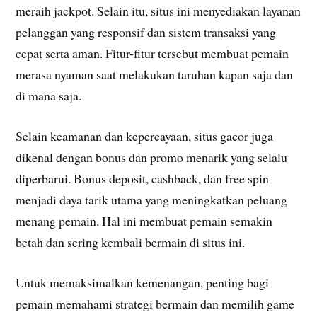
meraih jackpot. Selain itu, situs ini menyediakan layanan
pelanggan yang responsif dan sistem transaksi yang
cepat serta aman. Fitur-fitur tersebut membuat pemain
merasa nyaman saat melakukan taruhan kapan saja dan
di mana saja.
Selain keamanan dan kepercayaan, situs gacor juga
dikenal dengan bonus dan promo menarik yang selalu
diperbarui. Bonus deposit, cashback, dan free spin
menjadi daya tarik utama yang meningkatkan peluang
menang pemain. Hal ini membuat pemain semakin
betah dan sering kembali bermain di situs ini.
Untuk memaksimalkan kemenangan, penting bagi
pemain memahami strategi bermain dan memilih game