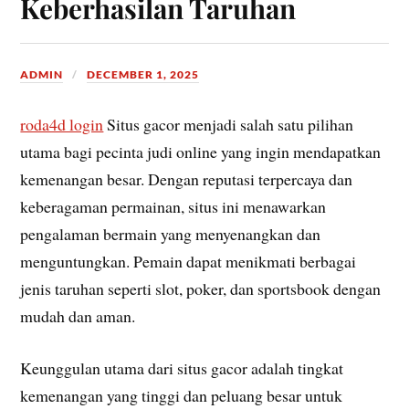
Keberhasilan Taruhan
ADMIN
DECEMBER 1, 2025
roda4d login
Situs gacor menjadi salah satu pilihan
utama bagi pecinta judi online yang ingin mendapatkan
kemenangan besar. Dengan reputasi terpercaya dan
keberagaman permainan, situs ini menawarkan
pengalaman bermain yang menyenangkan dan
menguntungkan. Pemain dapat menikmati berbagai
jenis taruhan seperti slot, poker, dan sportsbook dengan
mudah dan aman.
Keunggulan utama dari situs gacor adalah tingkat
kemenangan yang tinggi dan peluang besar untuk