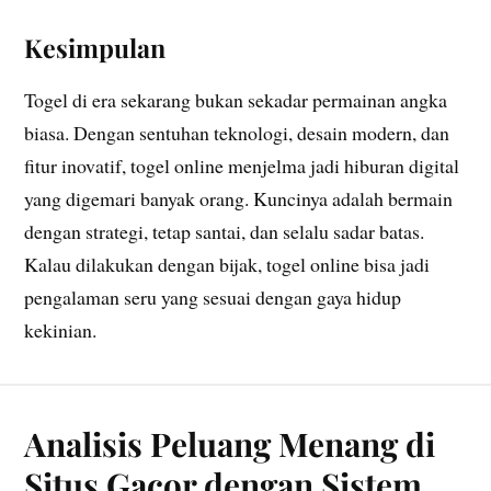
Kesimpulan
Togel di era sekarang bukan sekadar permainan angka
biasa. Dengan sentuhan teknologi, desain modern, dan
fitur inovatif, togel online menjelma jadi hiburan digital
yang digemari banyak orang. Kuncinya adalah bermain
dengan strategi, tetap santai, dan selalu sadar batas.
Kalau dilakukan dengan bijak, togel online bisa jadi
pengalaman seru yang sesuai dengan gaya hidup
kekinian.
Analisis Peluang Menang di
Situs Gacor dengan Sistem