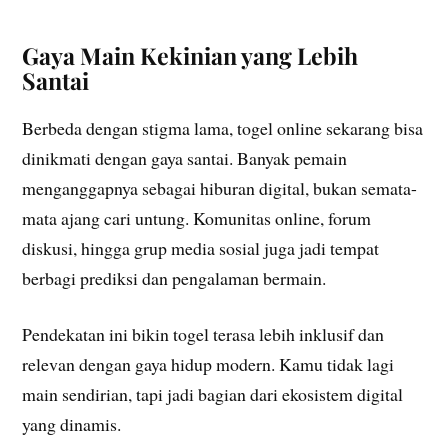
Gaya Main Kekinian yang Lebih
Santai
Berbeda dengan stigma lama, togel online sekarang bisa
dinikmati dengan gaya santai. Banyak pemain
menganggapnya sebagai hiburan digital, bukan semata-
mata ajang cari untung. Komunitas online, forum
diskusi, hingga grup media sosial juga jadi tempat
berbagi prediksi dan pengalaman bermain.
Pendekatan ini bikin togel terasa lebih inklusif dan
relevan dengan gaya hidup modern. Kamu tidak lagi
main sendirian, tapi jadi bagian dari ekosistem digital
yang dinamis.