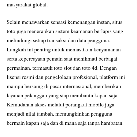
masyarakat global.
Selain menawarkan sensasi kemenangan instan, situs
toto juga menerapkan sistem keamanan berlapis yang
melindungi setiap transaksi dan data pengguna.
Langkah ini penting untuk memastikan kenyamanan
serta kepercayaan pemain saat menikmati berbagai
permainan, termasuk toto slot dan toto 4d. Dengan
lisensi resmi dan pengelolaan profesional, platform ini
mampu bersaing di pasar internasional, memberikan
layanan pelanggan yang siap membantu kapan saja.
Kemudahan akses melalui perangkat mobile juga
menjadi nilai tambah, memungkinkan pengguna
bermain kapan saja dan di mana saja tanpa hambatan.