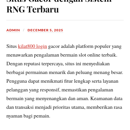
RNG Terbaru
ADMIN
DECEMBER 5, 2025
Situs
kilat800 login
gacor adalah platform populer yang
menawarkan pengalaman bermain slot online terbaik.
Dengan reputasi terpercaya, situs ini menyediakan
berbagai permainan menarik dan peluang menang besar.
Pengguna dapat menikmati fitur lengkap serta layanan
pelanggan yang responsif, memastikan pengalaman
bermain yang menyenangkan dan aman. Keamanan data
dan transaksi menjadi prioritas utama, memberikan rasa
nyaman bagi pemain.