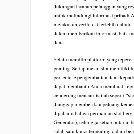
dukungan layanan pelanggan yang re
untuk melindungi informasi pribadi A
melakukan verifikasi terlebih dahulu. 
dalam memberikan informasi, baik m
dana.
Selain memilih platform yang teper
penting. Setiap mesin slot memiliki R
persentase pengembalian dana kepad
dapat membantu Anda membuat keputu
cenderung mencari istilah seperti “s
dianggap memberikan peluang kemena
dipahami bahwa permainan slot ber
Generator), sehingga setiap putaran 
salah satu kunci terpenting dalam ber