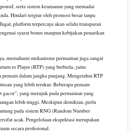
sponsif, serta sistem keamanan yang memadai
nda. Hindari tergiur oleh promosi besar tanpa
Ingat, platform terpercaya akan selalu transparan
engenai syarat bonus maupun kebijakan penarikan
caya, memahami mekanisme permainan juga sangat
eturn to Player (RTP) yang berbeda, yaitu
a pemain dalam jangka panjang. Mengetahui RTP
san yang lebih terukur. Beberapa pemain
lot gacor”, yang merujuk pada permainan yang
ngan lebih tinggi. Meskipun demikian, perlu
gantung pada sistem RNG (Random Number
bersifat acak. Pengelolaan ekspektasi merupakan
main secara profesional.