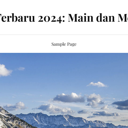
Terbaru 2024: Main dan 
Sample Page