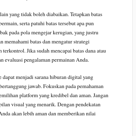
in yang tidak boleh diabaikan. Tetapkan batas
ermain, serta patuhi batas tersebut apa pun
bak pada pola mengejar kerugian, yang justru
an memahami batas dan mengatur strategi
terkontrol. Jika sudah mencapai batas dana atau
dan evaluasi pengalaman permainan Anda.
 dapat menjadi sarana hiburan digital yang
p bertanggung jawab. Fokuskan pada pemahaman
pemilihan platform yang kredibel dan aman. Jangan
mpilan visual yang menarik. Dengan pendekatan
 Anda akan lebih aman dan memberikan nilai