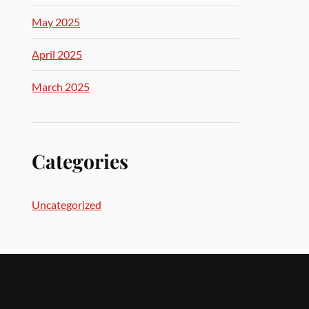
May 2025
April 2025
March 2025
Categories
Uncategorized