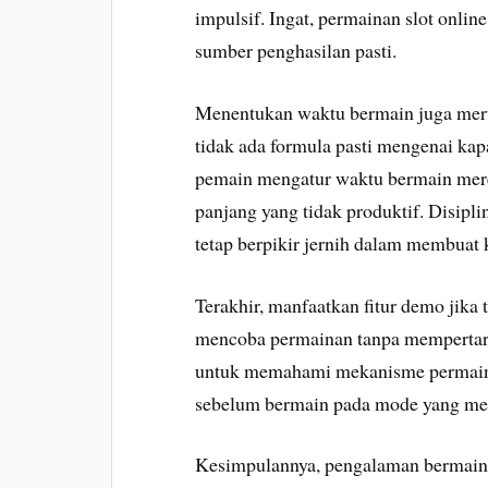
impulsif. Ingat, permainan slot onli
sumber penghasilan pasti.
Menentukan waktu bermain juga meru
tidak ada formula pasti mengenai ka
pemain mengatur waktu bermain mere
panjang yang tidak produktif. Disip
tetap berpikir jernih dalam membuat
Terakhir, manfaatkan fitur demo ji
mencoba permainan tanpa mempertaru
untuk memahami mekanisme permainan, 
sebelum bermain pada mode yang men
Kesimpulannya, pengalaman bermain 