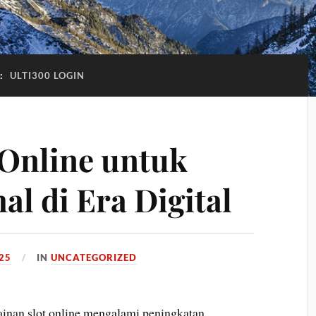
:
ULTI300 LOGIN
 Online untuk
l di Era Digital
25
IN
UNCATEGORIZED
ainan slot online mengalami peningkatan