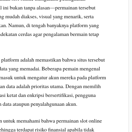
al ini bukan tanpa alasan—permainan tersebut
 mudah diakses, visual yang menarik, serta
n. Namun, di tengah banyaknya platform yang
ndekatan cerdas agar pengalaman bermain tetap
 platform adalah memastikan bahwa situs tersebut
data yang memadai. Beberapa pemain mengenal
 masuk untuk mengatur akun mereka pada platform
nan data adalah prioritas utama. Dengan memilih
si ketat dan enkripsi bersertifikasi, pengguna
n data ataupun penyalahgunaan akun.
in untuk memahami bahwa permainan slot online
sehingga terdapat risiko finansial apabila tidak