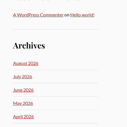
A WordPress Commenter
on
Hello world!
Archives
August 2026
July 2026
June 2026
May 2026
April 2026