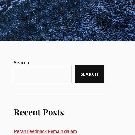
Search
SEARCH
Recent Posts
Peran Feedback Pemain dalam