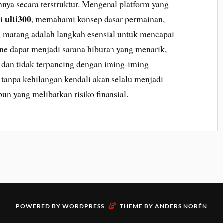
ya secara terstruktur. Mengenal platform yang
ulti300
ti
, memahami konsep dasar permainan,
ng matang adalah langkah esensial untuk mencapai
ne dapat menjadi sarana hiburan yang menarik,
 dan tidak terpancing dengan iming-iming
tanpa kehilangan kendali akan selalu menjadi
un yang melibatkan risiko finansial.
&
POWERED BY
WORDPRESS
THEME BY
ANDERS NORÉN