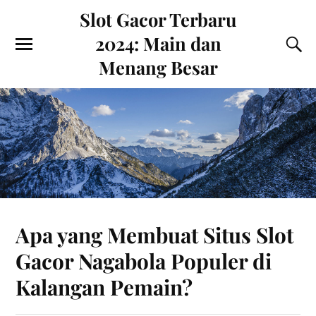
Slot Gacor Terbaru
2024: Main dan
Menang Besar
Apa yang Membuat Situs Slot
Gacor Nagabola Populer di
Kalangan Pemain?