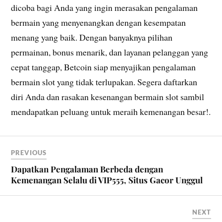
dicoba bagi Anda yang ingin merasakan pengalaman
bermain yang menyenangkan dengan kesempatan
menang yang baik. Dengan banyaknya pilihan
permainan, bonus menarik, dan layanan pelanggan yang
cepat tanggap, Betcoin siap menyajikan pengalaman
bermain slot yang tidak terlupakan. Segera daftarkan
diri Anda dan rasakan kesenangan bermain slot sambil
mendapatkan peluang untuk meraih kemenangan besar!.
PREVIOUS
Dapatkan Pengalaman Berbeda dengan
Kemenangan Selalu di VIP555, Situs Gacor Unggul
NEXT