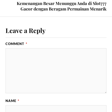
Kemenangan Besar Menunggu Anda di Slot777
Gacor dengan Beragam Permainan Menarik
Leave a Reply
COMMENT
*
NAME
*