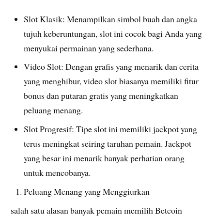
Slot Klasik: Menampilkan simbol buah dan angka
tujuh keberuntungan, slot ini cocok bagi Anda yang
menyukai permainan yang sederhana.
Video Slot: Dengan grafis yang menarik dan cerita
yang menghibur, video slot biasanya memiliki fitur
bonus dan putaran gratis yang meningkatkan
peluang menang.
Slot Progresif: Tipe slot ini memiliki jackpot yang
terus meningkat seiring taruhan pemain. Jackpot
yang besar ini menarik banyak perhatian orang
untuk mencobanya.
Peluang Menang yang Menggiurkan
salah satu alasan banyak pemain memilih Betcoin