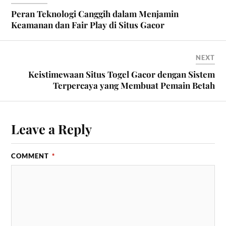
Peran Teknologi Canggih dalam Menjamin
Keamanan dan Fair Play di Situs Gacor
NEXT
Keistimewaan Situs Togel Gacor dengan Sistem
Terpercaya yang Membuat Pemain Betah
Leave a Reply
COMMENT
*