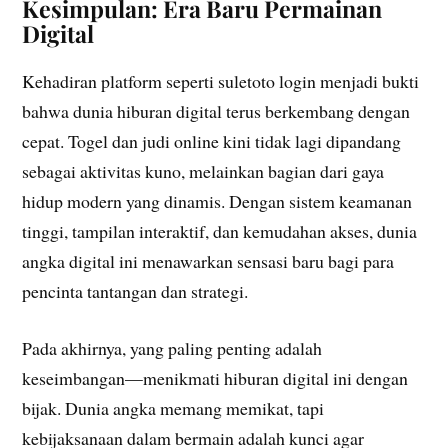
Kesimpulan: Era Baru Permainan
Digital
Kehadiran platform seperti suletoto login menjadi bukti
bahwa dunia hiburan digital terus berkembang dengan
cepat. Togel dan judi online kini tidak lagi dipandang
sebagai aktivitas kuno, melainkan bagian dari gaya
hidup modern yang dinamis. Dengan sistem keamanan
tinggi, tampilan interaktif, dan kemudahan akses, dunia
angka digital ini menawarkan sensasi baru bagi para
pencinta tantangan dan strategi.
Pada akhirnya, yang paling penting adalah
keseimbangan—menikmati hiburan digital ini dengan
bijak. Dunia angka memang memikat, tapi
kebijaksanaan dalam bermain adalah kunci agar