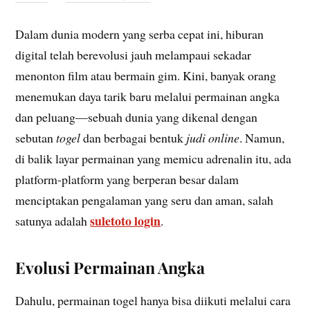
Dalam dunia modern yang serba cepat ini, hiburan
digital telah berevolusi jauh melampaui sekadar
menonton film atau bermain gim. Kini, banyak orang
menemukan daya tarik baru melalui permainan angka
dan peluang—sebuah dunia yang dikenal dengan
sebutan
togel
dan berbagai bentuk
judi online
. Namun,
di balik layar permainan yang memicu adrenalin itu, ada
platform-platform yang berperan besar dalam
menciptakan pengalaman yang seru dan aman, salah
suletoto login
satunya adalah
.
Evolusi Permainan Angka
Dahulu, permainan togel hanya bisa diikuti melalui cara