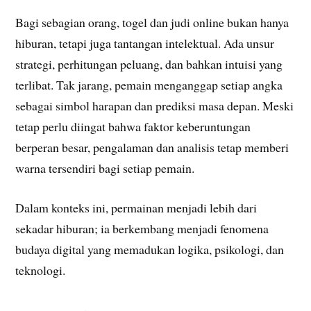
Bagi sebagian orang, togel dan judi online bukan hanya
hiburan, tetapi juga tantangan intelektual. Ada unsur
strategi, perhitungan peluang, dan bahkan intuisi yang
terlibat. Tak jarang, pemain menganggap setiap angka
sebagai simbol harapan dan prediksi masa depan. Meski
tetap perlu diingat bahwa faktor keberuntungan
berperan besar, pengalaman dan analisis tetap memberi
warna tersendiri bagi setiap pemain.
Dalam konteks ini, permainan menjadi lebih dari
sekadar hiburan; ia berkembang menjadi fenomena
budaya digital yang memadukan logika, psikologi, dan
teknologi.