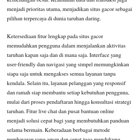
menjadi prioritas utama, menjadikan situs gacor sebagai
pilihan terpercaya di dunia taruhan daring.
Ketersediaan fitur lengkap pada situs gacor
memudahkan pengguna dalam menjalankan aktivitas
taruhan kapan saja dan di mana saja. Interface yang
user-friendly dan navigasi yang simpel memungkinkan
siapa saja untuk mengakses semua layanan tanpa
kendala. Selain itu, layanan pelanggan yang responsif
dan ramah siap membantu setiap kebutuhan pengguna,
mulai dari proses pendaftaran hingga konsultasi strategi
taruhan. Fitur live chat dan pusat bantuan online
menjadi solusi cepat bagi yang membutuhkan panduan
selama bermain. Keberadaan berbagai metode
pembayaran yang aman dan cepat juga mendukung