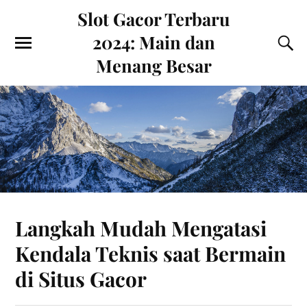
Slot Gacor Terbaru
2024: Main dan
Menang Besar
Langkah Mudah Mengatasi
Kendala Teknis saat Bermain
di Situs Gacor