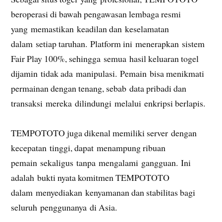
beroperasi di bawah pengawasan lembaga resmi
yang memastikan keadilan dan keselamatan
dalam setiap taruhan. Platform ini menerapkan sistem
Fair Play 100%, sehingga semua hasil keluaran togel
dijamin tidak ada manipulasi. Pemain bisa menikmati
permainan dengan tenang, sebab data pribadi dan
transaksi mereka dilindungi melalui enkripsi berlapis.
TEMPOTOTO juga dikenal memiliki server dengan
kecepatan tinggi, dapat menampung ribuan
pemain sekaligus tanpa mengalami gangguan. Ini
adalah bukti nyata komitmen TEMPOTOTO
dalam menyediakan kenyamanan dan stabilitas bagi
seluruh penggunanya di Asia.