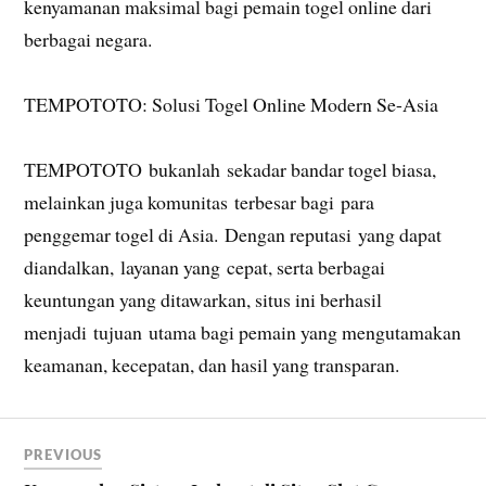
kenyamanan maksimal bagi pemain togel online dari
berbagai negara.
TEMPOTOTO: Solusi Togel Online Modern Se-Asia
TEMPOTOTO bukanlah sekadar bandar togel biasa,
melainkan juga komunitas terbesar bagi para
penggemar togel di Asia. Dengan reputasi yang dapat
diandalkan, layanan yang cepat, serta berbagai
keuntungan yang ditawarkan, situs ini berhasil
menjadi tujuan utama bagi pemain yang mengutamakan
keamanan, kecepatan, dan hasil yang transparan.
PREVIOUS