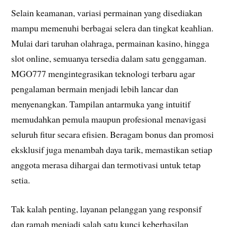
Selain keamanan, variasi permainan yang disediakan
mampu memenuhi berbagai selera dan tingkat keahlian.
Mulai dari taruhan olahraga, permainan kasino, hingga
slot online, semuanya tersedia dalam satu genggaman.
MGO777 mengintegrasikan teknologi terbaru agar
pengalaman bermain menjadi lebih lancar dan
menyenangkan. Tampilan antarmuka yang intuitif
memudahkan pemula maupun profesional menavigasi
seluruh fitur secara efisien. Beragam bonus dan promosi
eksklusif juga menambah daya tarik, memastikan setiap
anggota merasa dihargai dan termotivasi untuk tetap
setia.
Tak kalah penting, layanan pelanggan yang responsif
dan ramah menjadi salah satu kunci keberhasilan