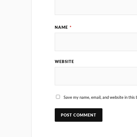
NAME
*
WEBSITE
Save my name, email, and website in this 