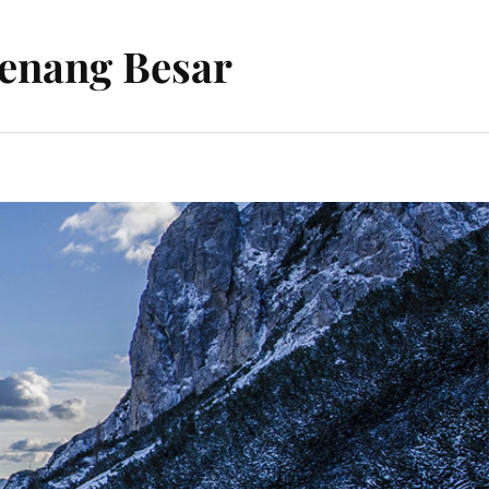
Menang Besar