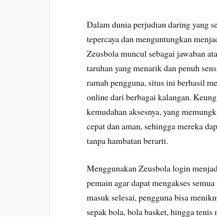
Dalam dunia perjudian daring yang 
tepercaya dan menguntungkan menjadi
Zeusbola muncul sebagai jawaban at
taruhan yang menarik dan penuh sensa
ramah pengguna, situs ini berhasil me
online dari berbagai kalangan. Keung
kemudahan aksesnya, yang memungki
cepat dan aman, sehingga mereka dap
tanpa hambatan berarti.
Menggunakan Zeusbola login menjadi
pemain agar dapat mengakses semua f
masuk selesai, pengguna bisa menikma
sepak bola, bola basket, hingga tenis