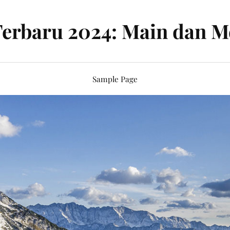
Terbaru 2024: Main dan 
Sample Page