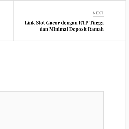
NEXT
Link Slot Gacor dengan RTP Tinggi
dan Minimal Deposit Ramah