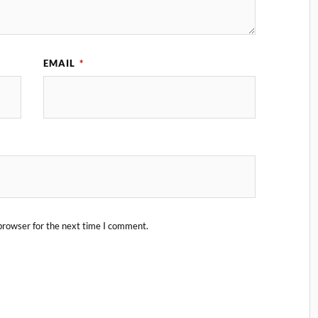
EMAIL
*
browser for the next time I comment.