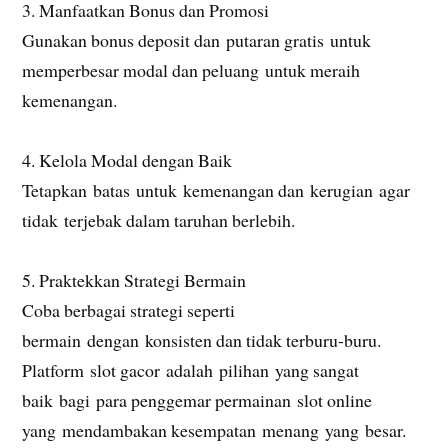
3. Manfaatkan Bonus dan Promosi
Gunakan bonus deposit dan putaran gratis untuk
memperbesar modal dan peluang untuk meraih
kemenangan.
4. Kelola Modal dengan Baik
Tetapkan batas untuk kemenangan dan kerugian agar
tidak terjebak dalam taruhan berlebih.
5. Praktekkan Strategi Bermain
Coba berbagai strategi seperti
bermain dengan konsisten dan tidak terburu-buru.
Platform slot gacor adalah pilihan yang sangat
baik bagi para penggemar permainan slot online
yang mendambakan kesempatan menang yang besar.