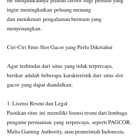
ini menjadikannya pilihan favorit bagi pemain yang
ingin meningkatkan peluang menang
dan menikmati pengalaman bermain yang
menyenangkan.
Ciri-Ciri Situs Slot Gacor yang Perlu Diketahui
Agar terhindar dari situs yang tidak terpercaya,
berikut adalah beberapa karakteristik dari situs slot
gacor yang dapat diandalkan:
1. Lisensi Resmi dan Legal
Pastikan situs ini memiliki lisensi resmi dari lembaga
pengatur permainan yang terpercaya, seperti PAGCOR,
Malta Gaming Authority, atau pemerintah Indonesia.