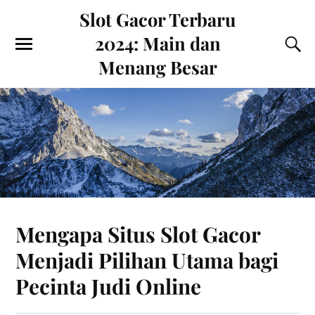
Slot Gacor Terbaru
2024: Main dan
Menang Besar
Mengapa Situs Slot Gacor
Menjadi Pilihan Utama bagi
Pecinta Judi Online