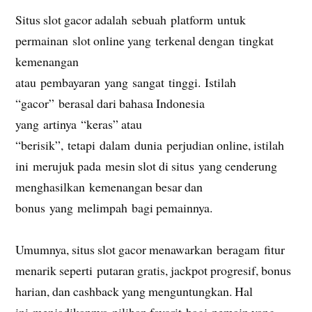
Situs slot gacor adalah sebuah platform untuk
permainan slot online yang terkenal dengan tingkat
kemenangan
atau pembayaran yang sangat tinggi. Istilah
“gacor” berasal dari bahasa Indonesia
yang artinya “keras” atau
“berisik”, tetapi dalam dunia perjudian online, istilah
ini merujuk pada mesin slot di situs yang cenderung
menghasilkan kemenangan besar dan
bonus yang melimpah bagi pemainnya.
Umumnya, situs slot gacor menawarkan beragam fitur
menarik seperti putaran gratis, jackpot progresif, bonus
harian, dan cashback yang menguntungkan. Hal