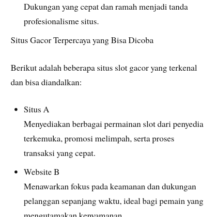
Dukungan yang cepat dan ramah menjadi tanda
profesionalisme situs.
Situs Gacor Terpercaya yang Bisa Dicoba
Berikut adalah beberapa situs slot gacor yang terkenal
dan bisa diandalkan:
Situs A
Menyediakan berbagai permainan slot dari penyedia
terkemuka, promosi melimpah, serta proses
transaksi yang cepat.
Website B
Menawarkan fokus pada keamanan dan dukungan
pelanggan sepanjang waktu, ideal bagi pemain yang
mengutamakan kenyamanan.