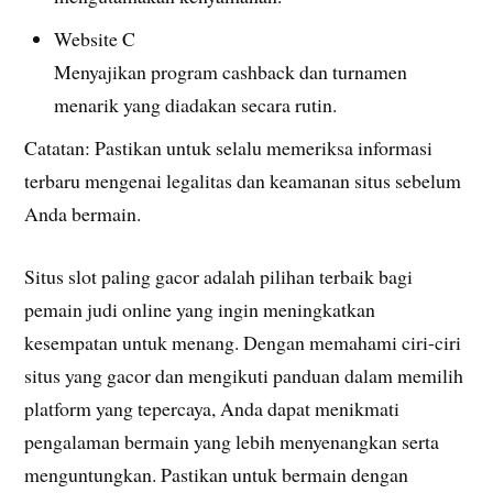
Website C
Menyajikan program cashback dan turnamen
menarik yang diadakan secara rutin.
Catatan: Pastikan untuk selalu memeriksa informasi
terbaru mengenai legalitas dan keamanan situs sebelum
Anda bermain.
Situs slot paling gacor adalah pilihan terbaik bagi
pemain judi online yang ingin meningkatkan
kesempatan untuk menang. Dengan memahami ciri-ciri
situs yang gacor dan mengikuti panduan dalam memilih
platform yang tepercaya, Anda dapat menikmati
pengalaman bermain yang lebih menyenangkan serta
menguntungkan. Pastikan untuk bermain dengan