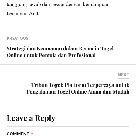
tanggung jawab dan sesuai dengan kemampuan
keuangan Anda.
PREVIOUS
Strategi dan Keamanan dalam Bermain Togel
Online untuk Pemula dan Profesional
NEXT
Tribun Togel: Platform Terpercaya untuk
Pengalaman Togel Online Aman dan Mudah
Leave a Reply
COMMENT
*