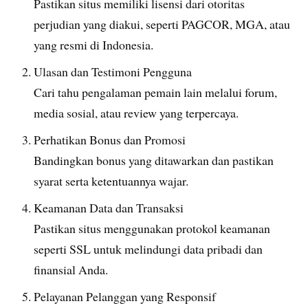
Pastikan situs memiliki lisensi dari otoritas
perjudian yang diakui, seperti PAGCOR, MGA, atau
yang resmi di Indonesia.
Ulasan dan Testimoni Pengguna
Cari tahu pengalaman pemain lain melalui forum,
media sosial, atau review yang terpercaya.
Perhatikan Bonus dan Promosi
Bandingkan bonus yang ditawarkan dan pastikan
syarat serta ketentuannya wajar.
Keamanan Data dan Transaksi
Pastikan situs menggunakan protokol keamanan
seperti SSL untuk melindungi data pribadi dan
finansial Anda.
Pelayanan Pelanggan yang Responsif