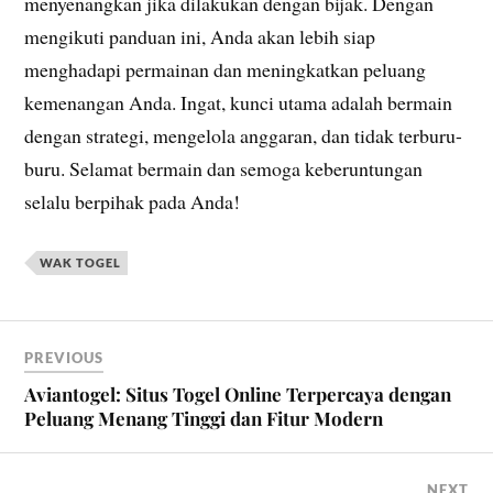
menyenangkan jika dilakukan dengan bijak. Dengan
mengikuti panduan ini, Anda akan lebih siap
menghadapi permainan dan meningkatkan peluang
kemenangan Anda. Ingat, kunci utama adalah bermain
dengan strategi, mengelola anggaran, dan tidak terburu-
buru. Selamat bermain dan semoga keberuntungan
selalu berpihak pada Anda!
WAK TOGEL
PREVIOUS
Aviantogel: Situs Togel Online Terpercaya dengan
Peluang Menang Tinggi dan Fitur Modern
NEXT