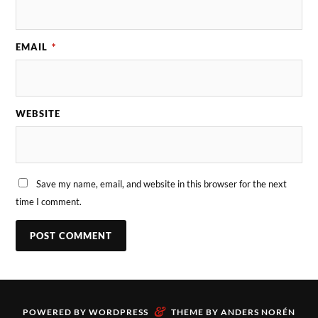
EMAIL
*
WEBSITE
Save my name, email, and website in this browser for the next
time I comment.
&
POWERED BY
WORDPRESS
THEME BY
ANDERS NORÉN