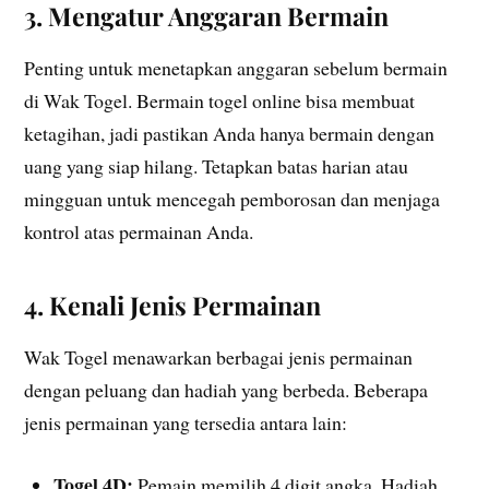
3. Mengatur Anggaran Bermain
Penting untuk menetapkan anggaran sebelum bermain
di Wak Togel. Bermain togel online bisa membuat
ketagihan, jadi pastikan Anda hanya bermain dengan
uang yang siap hilang. Tetapkan batas harian atau
mingguan untuk mencegah pemborosan dan menjaga
kontrol atas permainan Anda.
4. Kenali Jenis Permainan
Wak Togel menawarkan berbagai jenis permainan
dengan peluang dan hadiah yang berbeda. Beberapa
jenis permainan yang tersedia antara lain:
Togel 4D:
Pemain memilih 4 digit angka. Hadiah