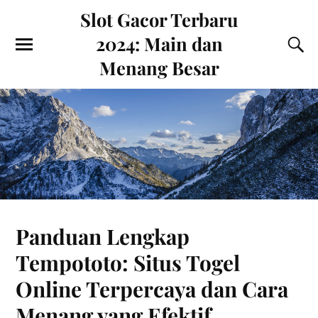
Slot Gacor Terbaru
2024: Main dan
Menang Besar
Panduan Lengkap
Tempototo: Situs Togel
Online Terpercaya dan Cara
Menang yang Efektif