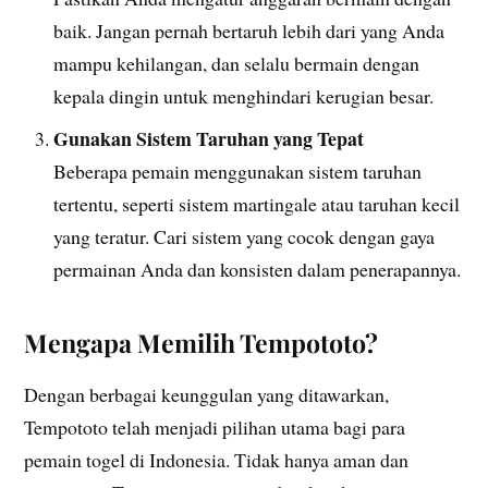
baik. Jangan pernah bertaruh lebih dari yang Anda
mampu kehilangan, dan selalu bermain dengan
kepala dingin untuk menghindari kerugian besar.
Gunakan Sistem Taruhan yang Tepat
Beberapa pemain menggunakan sistem taruhan
tertentu, seperti sistem martingale atau taruhan kecil
yang teratur. Cari sistem yang cocok dengan gaya
permainan Anda dan konsisten dalam penerapannya.
Mengapa Memilih Tempototo?
Dengan berbagai keunggulan yang ditawarkan,
Tempototo telah menjadi pilihan utama bagi para
pemain togel di Indonesia. Tidak hanya aman dan