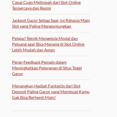
Capai Cuan Melimpah dari Slot Online
Terpercaya dan Resmi
Jackpot Gacor Setiap Saat, Ini Rahasia Main
Slot yang Paling Menguntungkan
Pelajari Teknik Mengelola Modal dan
Peluang agar Bisa Menang di Slot Online
Lebih Mudah dan Aman
Peran Feedback Pemain dalam
Meningkatkan Pelayanan di Situs Togel
Gacor
Menangkan Hadiah Fantastis dari Slot
Deposit Paling Gacor yang Membuat Kamu
Gak Bisa Berhenti Main!