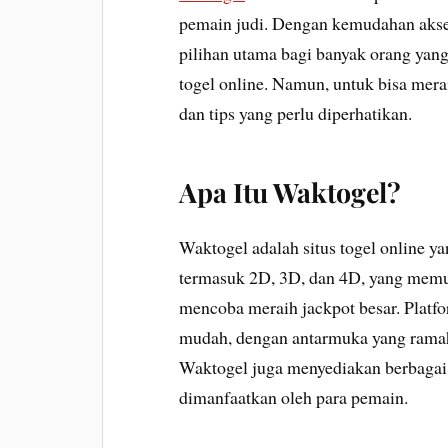
pemain judi. Dengan kemudahan akses
pilihan utama bagi banyak orang yan
togel online. Namun, untuk bisa mera
dan tips yang perlu diperhatikan.
Apa Itu Waktogel?
Waktogel adalah situs togel online y
termasuk 2D, 3D, dan 4D, yang mem
mencoba meraih jackpot besar. Plat
mudah, dengan antarmuka yang ramah 
Waktogel juga menyediakan berbagai
dimanfaatkan oleh para pemain.