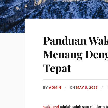
Panduan Wak
Menang Deng
Tepat
BY
ADMIN
ON
MAY 5, 2025
waktogel
adalah salah satu platform 