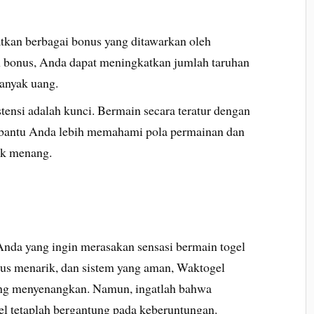
atkan berbagai bonus yang ditawarkan oleh
bonus, Anda dapat meningkatkan jumlah taruhan
anyak uang.
stensi adalah kunci. Bermain secara teratur dengan
mbantu Anda lebih memahami pola permainan dan
uk menang.
Anda yang ingin merasakan sensasi bermain togel
nus menarik, dan sistem yang aman, Waktogel
ng menyenangkan. Namun, ingatlah bahwa
el tetaplah bergantung pada keberuntungan.