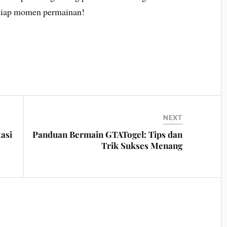
etiap momen permainan!
NEXT
asi
Panduan Bermain GTATogel: Tips dan
Trik Sukses Menang