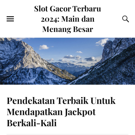
Slot Gacor Terbaru
2024: Main dan
Menang Besar
Pendekatan Terbaik Untuk
Mendapatkan Jackpot
Berkali-Kali