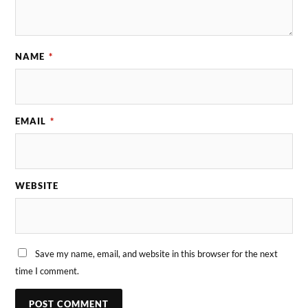
NAME
*
EMAIL
*
WEBSITE
Save my name, email, and website in this browser for the next
time I comment.