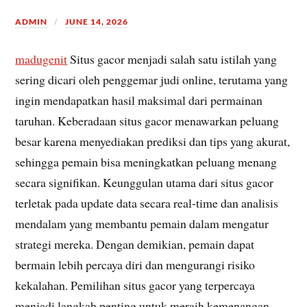
ADMIN
JUNE 14, 2026
madugenit
Situs gacor menjadi salah satu istilah yang
sering dicari oleh penggemar judi online, terutama yang
ingin mendapatkan hasil maksimal dari permainan
taruhan. Keberadaan situs gacor menawarkan peluang
besar karena menyediakan prediksi dan tips yang akurat,
sehingga pemain bisa meningkatkan peluang menang
secara signifikan. Keunggulan utama dari situs gacor
terletak pada update data secara real-time dan analisis
mendalam yang membantu pemain dalam mengatur
strategi mereka. Dengan demikian, pemain dapat
bermain lebih percaya diri dan mengurangi risiko
kekalahan. Pemilihan situs gacor yang terpercaya
menjadi langkah penting untuk meraih kemenangan