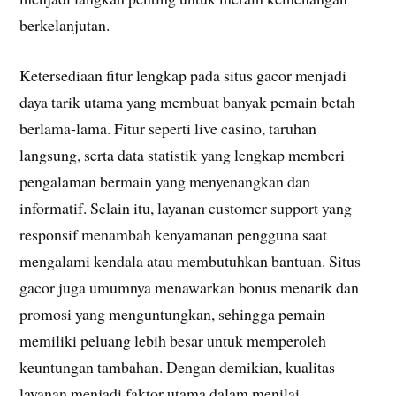
berkelanjutan.
Ketersediaan fitur lengkap pada situs gacor menjadi
daya tarik utama yang membuat banyak pemain betah
berlama-lama. Fitur seperti live casino, taruhan
langsung, serta data statistik yang lengkap memberi
pengalaman bermain yang menyenangkan dan
informatif. Selain itu, layanan customer support yang
responsif menambah kenyamanan pengguna saat
mengalami kendala atau membutuhkan bantuan. Situs
gacor juga umumnya menawarkan bonus menarik dan
promosi yang menguntungkan, sehingga pemain
memiliki peluang lebih besar untuk memperoleh
keuntungan tambahan. Dengan demikian, kualitas
layanan menjadi faktor utama dalam menilai