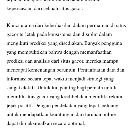
kepercayaan dari sebuah situs gacor.
Kunci utama dari keberhasilan dalam permainan di situs
gacor terletak pada konsistensi dan disiplin dalam
mengikuti prediksi yang disediakan. Banyak pengguna
yang membuktikan bahwa dengan memanfaatkan
prediksi dan analisis dari situs gacor, mereka mampu
mencapai kemenangan beruntun. Pemanfaatan data dan
informasi secara tepat waktu menjadi strategi yang
sangat efektif. Untuk itu, penting bagi pemain untuk
memilih situs gacor yang kredibel dan memiliki rekam
jejak positif. Dengan pendekatan yang tepat, peluang
untuk mendapatkan keuntungan dari taruhan online
dapat dimaksimalkan secara optimal.