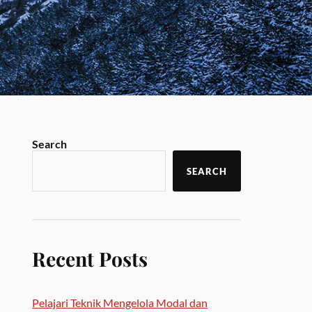
Search
SEARCH
Recent Posts
Pelajari Teknik Mengelola Modal dan