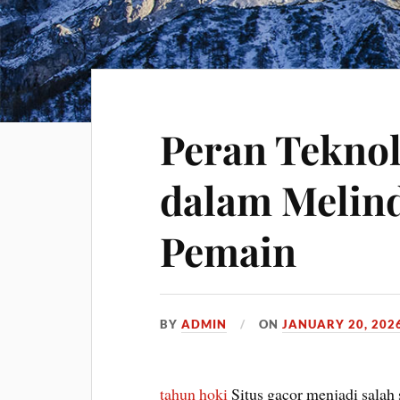
Peran Teknol
dalam Melin
Pemain
BY
ADMIN
ON
JANUARY 20, 202
tahun hoki
Situs gacor menjadi salah 