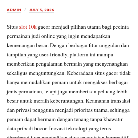
ADMIN
JULY 5, 2026
Situs
slot 10k
gacor menjadi pilihan utama bagi pecinta
permainan judi online yang ingin mendapatkan
kemenangan besar. Dengan berbagai fitur unggulan dan
tampilan yang user-friendly, platform ini mampu
memberikan pengalaman bermain yang menyenangkan
sekaligus menguntungkan. Keberadaan situs gacor tidak
hanya memudahkan pemain untuk mengakses berbagai
jenis permainan, tetapi juga memberikan peluang lebih
besar untuk meraih keberuntungan. Keamanan transaksi
dan privasi pengguna menjadi prioritas utama, sehingga
pemain dapat bermain dengan tenang tanpa khawatir
data pribadi bocor. Inovasi teknologi yang terus
diperbarui juga menjadikan situs gacor tetap kompetitif