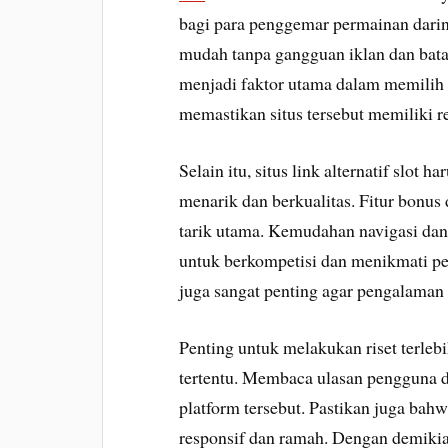
bagi para penggemar permainan dari
mudah tanpa gangguan iklan dan bata
menjadi faktor utama dalam memilih 
memastikan situs tersebut memiliki rep
Selain itu, situs link alternatif slot
menarik dan berkualitas. Fitur bonus
tarik utama. Kemudahan navigasi da
untuk berkompetisi dan menikmati pe
juga sangat penting agar pengalaman 
Penting untuk melakukan riset terlebi
tertentu. Membaca ulasan pengguna d
platform tersebut. Pastikan juga bah
responsif dan ramah. Dengan demiki