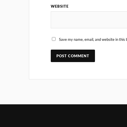
WEBSITE
Save my name, email, and website in this 