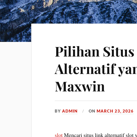
Pilihan Situs
Alternatif y
Maxwin
BY
ADMIN
ON
MARCH 23, 2026
slot
Mencari situs link alternatif slo