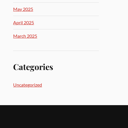
May 2025
April 2025
March 2025
Categories
Uncategorized