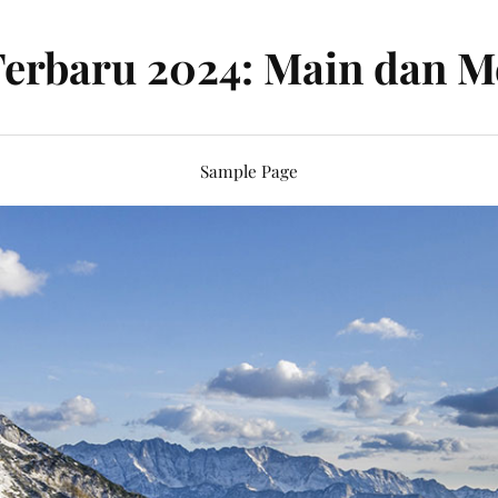
Terbaru 2024: Main dan 
Sample Page