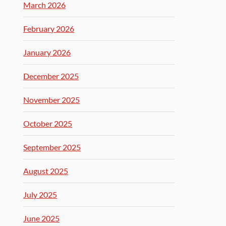
March 2026
February 2026
January 2026
December 2025
November 2025
October 2025
September 2025
August 2025
July 2025
June 2025