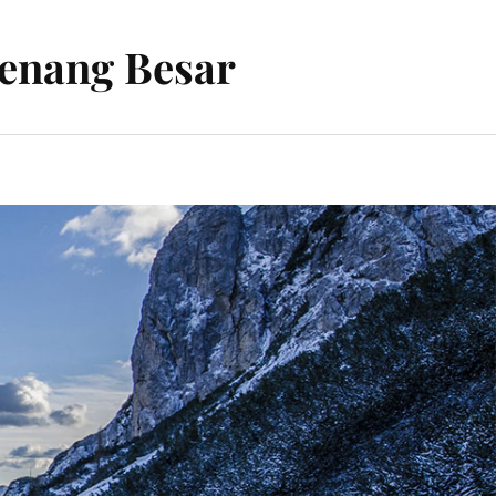
Menang Besar