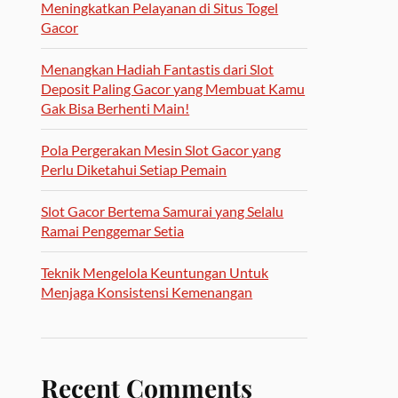
Meningkatkan Pelayanan di Situs Togel
Gacor
Menangkan Hadiah Fantastis dari Slot
Deposit Paling Gacor yang Membuat Kamu
Gak Bisa Berhenti Main!
Pola Pergerakan Mesin Slot Gacor yang
Perlu Diketahui Setiap Pemain
Slot Gacor Bertema Samurai yang Selalu
Ramai Penggemar Setia
Teknik Mengelola Keuntungan Untuk
Menjaga Konsistensi Kemenangan
Recent Comments