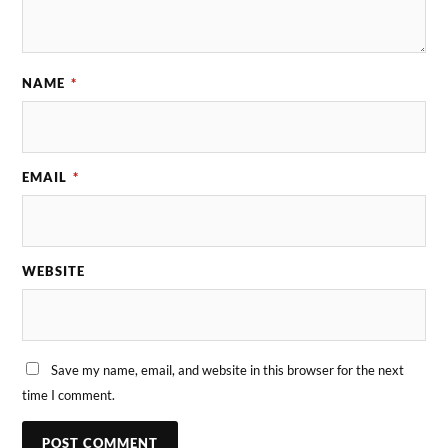
NAME
*
EMAIL
*
WEBSITE
Save my name, email, and website in this browser for the next
time I comment.