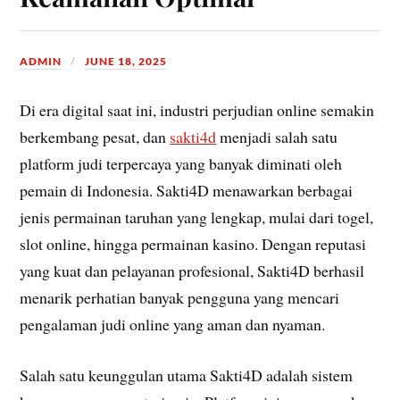
ADMIN
JUNE 18, 2025
Di era digital saat ini, industri perjudian online semakin
berkembang pesat, dan
sakti4d
menjadi salah satu
platform judi terpercaya yang banyak diminati oleh
pemain di Indonesia. Sakti4D menawarkan berbagai
jenis permainan taruhan yang lengkap, mulai dari togel,
slot online, hingga permainan kasino. Dengan reputasi
yang kuat dan pelayanan profesional, Sakti4D berhasil
menarik perhatian banyak pengguna yang mencari
pengalaman judi online yang aman dan nyaman.
Salah satu keunggulan utama Sakti4D adalah sistem