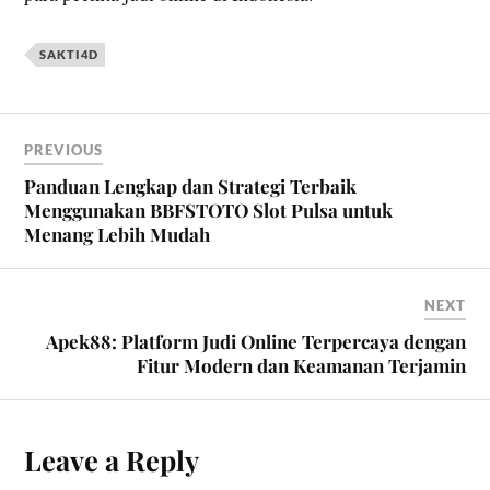
SAKTI4D
PREVIOUS
Panduan Lengkap dan Strategi Terbaik
Menggunakan BBFSTOTO Slot Pulsa untuk
Menang Lebih Mudah
NEXT
Apek88: Platform Judi Online Terpercaya dengan
Fitur Modern dan Keamanan Terjamin
Leave a Reply