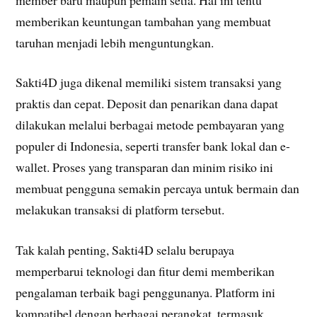
memberikan keuntungan tambahan yang membuat
taruhan menjadi lebih menguntungkan.
Sakti4D juga dikenal memiliki sistem transaksi yang
praktis dan cepat. Deposit dan penarikan dana dapat
dilakukan melalui berbagai metode pembayaran yang
populer di Indonesia, seperti transfer bank lokal dan e-
wallet. Proses yang transparan dan minim risiko ini
membuat pengguna semakin percaya untuk bermain dan
melakukan transaksi di platform tersebut.
Tak kalah penting, Sakti4D selalu berupaya
memperbarui teknologi dan fitur demi memberikan
pengalaman terbaik bagi penggunanya. Platform ini
kompatibel dengan berbagai perangkat, termasuk