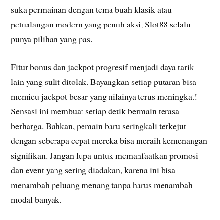
suka permainan dengan tema buah klasik atau
petualangan modern yang penuh aksi, Slot88 selalu
punya pilihan yang pas.
Fitur bonus dan jackpot progresif menjadi daya tarik
lain yang sulit ditolak. Bayangkan setiap putaran bisa
memicu jackpot besar yang nilainya terus meningkat!
Sensasi ini membuat setiap detik bermain terasa
berharga. Bahkan, pemain baru seringkali terkejut
dengan seberapa cepat mereka bisa meraih kemenangan
signifikan. Jangan lupa untuk memanfaatkan promosi
dan event yang sering diadakan, karena ini bisa
menambah peluang menang tanpa harus menambah
modal banyak.