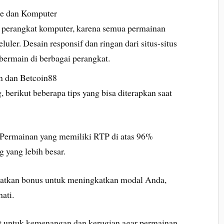
e dan Komputer
tu perangkat komputer, karena semua permainan
luler. Desain responsif dan ringan dari situs-situs
ermain di berbagai perangkat.
n dan Betcoin88
berikut beberapa tips yang bisa diterapkan saat
 Permainan yang memiliki RTP di atas 96%
 yang lebih besar.
atkan bonus untuk meningkatkan modal Anda,
ati.
et untuk kemenangan dan kerugian agar permainan