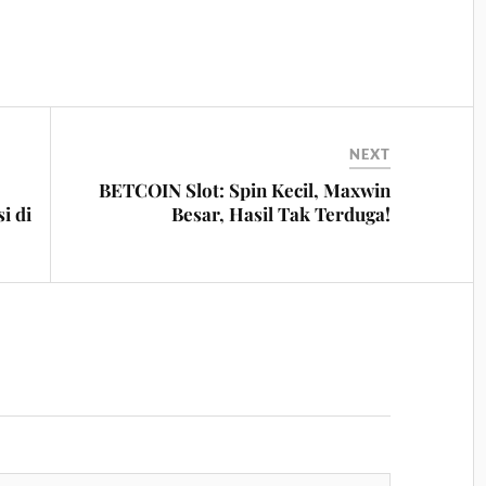
NEXT
BETCOIN Slot: Spin Kecil, Maxwin
i di
Besar, Hasil Tak Terduga!