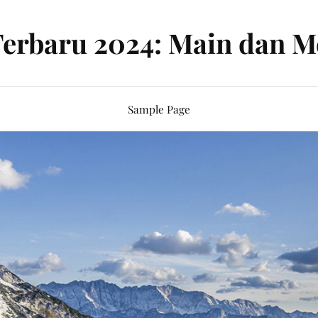
Terbaru 2024: Main dan 
Sample Page