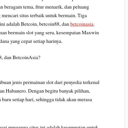
an beragam tema, fitur menarik, dan peluang
mencari situs terbaik untuk bermain. Tiga
ini adalah Betcoin, betcoin88, dan
betcoinasia
.
aman bermain slot yang seru, kesempatan Maxwin
dana yang cepat setiap harinya.
, dan BetcoinAsia?
buan jenis permainan slot dari penyedia terkenal
dan Habanero. Dengan begitu banyak pilihan,
aru setiap hari, sehingga tidak akan merasa
bagi pengguna situs ini adalah kesempatan untuk