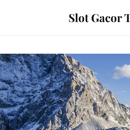
Slot Gacor 