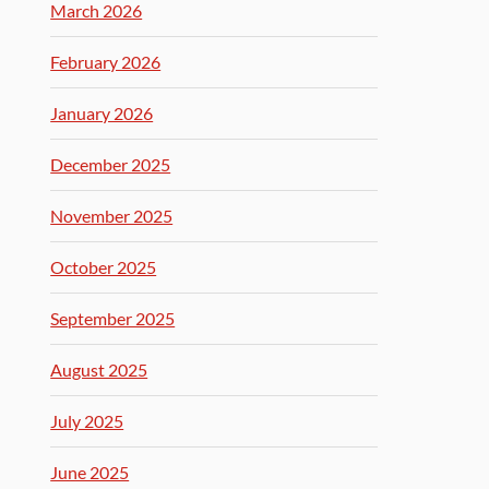
March 2026
February 2026
January 2026
December 2025
November 2025
October 2025
September 2025
August 2025
July 2025
June 2025