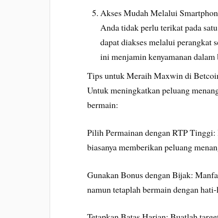
Akses Mudah Melalui Smartphon
Anda tidak perlu terikat pada sa
dapat diakses melalui perangkat se
ini menjamin kenyamanan dalam b
Tips untuk Meraih Maxwin di Betcoi
Untuk meningkatkan peluang menang, 
bermain:
Pilih Permainan dengan RTP Tinggi:
biasanya memberikan peluang menang
Gunakan Bonus dengan Bijak: Manfa
namun tetaplah bermain dengan hati-h
Tetapkan Batas Harian: Buatlah targ