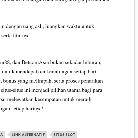
n dengan uang asli, luangkan waktu untuk
erta fiturnya.
oin88, dan BetcoinAsia bukan sekadar hiburan,
a untuk mendapatkan keuntungan setiap hari.
, bonus yang melimpah, serta proses penarikan
situs-situs ini menjadi pilihan utama bagi para
mpai melewatkan kesempatan untuk meraih
an setiap harinya!.
IA
LINK ALTERNATIF
SITUS SLOT