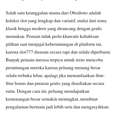
Salah satu keunggulan utama dari Obraltoto adalah
koleksi slot yang lengkap dan variatif, mulai dari tema
klasik hingga modern yang dirancang dengan grafis
memukau. Pemain tidak perlu khawatir kehabisan
pilihan saat menjajal keberuntungan di platform ini,
karena slot777 disusun secara rapi dan selalu diperbarui.
Banyak pemain merasa terpicu untuk terus mencoba
peruntungan mereka karena peluang menang besar
selalu terbuka lebar, apalagi jika memanfaatkan fitur-
fitur bonus dan putaran gratis yang disediakan secara
rutin. Dengan cara ini, peluang mendapatkan
kemenangan besar semakin meningkat, membuat
pengalaman bermain jadi lebih seru dan mengasyikkan.