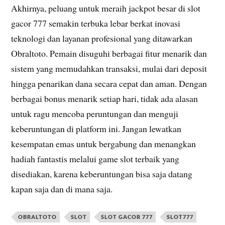
Akhirnya, peluang untuk meraih jackpot besar di slot
gacor 777 semakin terbuka lebar berkat inovasi
teknologi dan layanan profesional yang ditawarkan
Obraltoto. Pemain disuguhi berbagai fitur menarik dan
sistem yang memudahkan transaksi, mulai dari deposit
hingga penarikan dana secara cepat dan aman. Dengan
berbagai bonus menarik setiap hari, tidak ada alasan
untuk ragu mencoba peruntungan dan menguji
keberuntungan di platform ini. Jangan lewatkan
kesempatan emas untuk bergabung dan menangkan
hadiah fantastis melalui game slot terbaik yang
disediakan, karena keberuntungan bisa saja datang
kapan saja dan di mana saja.
OBRALTOTO
SLOT
SLOT GACOR 777
SLOT777