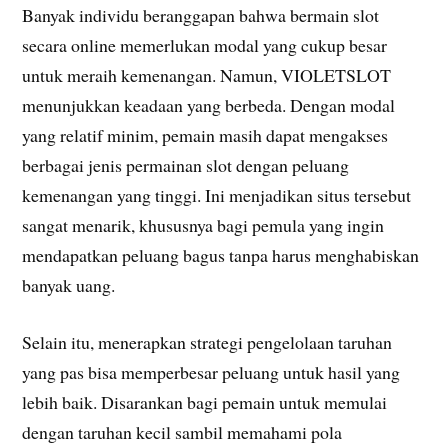
Banyak individu beranggapan bahwa bermain slot
secara online memerlukan modal yang cukup besar
untuk meraih kemenangan. Namun, VIOLETSLOT
menunjukkan keadaan yang berbeda. Dengan modal
yang relatif minim, pemain masih dapat mengakses
berbagai jenis permainan slot dengan peluang
kemenangan yang tinggi. Ini menjadikan situs tersebut
sangat menarik, khususnya bagi pemula yang ingin
mendapatkan peluang bagus tanpa harus menghabiskan
banyak uang.
Selain itu, menerapkan strategi pengelolaan taruhan
yang pas bisa memperbesar peluang untuk hasil yang
lebih baik. Disarankan bagi pemain untuk memulai
dengan taruhan kecil sambil memahami pola