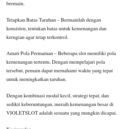
bermain.
Tetapkan Batas Taruhan – Bermainlah dengan
konsisten, tentukan batas untuk kemenangan dan
kerugian agar tetap terkontrol.
Amati Pola Permainan – Beberapa slot memiliki pola
kemenangan tertentu. Dengan mempelajari pola
tersebut, pemain dapat memahami waktu yang tepat
untuk meningkatkan taruhan.
Dengan kombinasi modal kecil, strategi tepat, dan
sedikit keberuntungan, meraih kemenangan besar di
VIOLETSLOT adalah sesuatu yang mungkin dicapai.
Kesimpulan