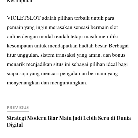
VIOLETSLOT adalah pilihan terbaik untuk para
pemain yang ingin merasakan sensasi bermain slot
online dengan modal rendah tetapi masih memiliki
kesempatan untuk mendapatkan hadiah besar. Berbagai
fitur unggulan, sistem transaksi yang aman, dan bonus
menarik menjadikan situs ini sebagai pilihan ideal bagi
siapa saja yang mencari pengalaman bermain yang
menyenangkan dan menguntungkan.
PREVIOUS
Strategi Modern Biar Main Jadi Lebih Seru di Dunia
Digital