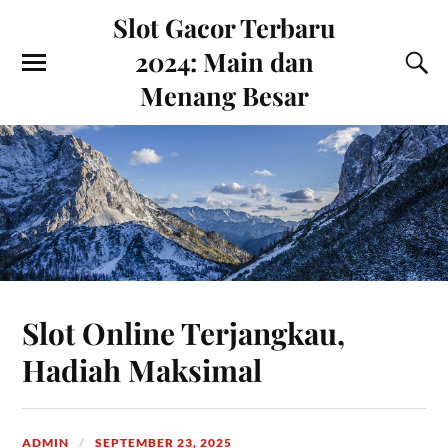
Slot Gacor Terbaru
2024: Main dan
Menang Besar
Slot Online Terjangkau,
Hadiah Maksimal
ADMIN
SEPTEMBER 23, 2025