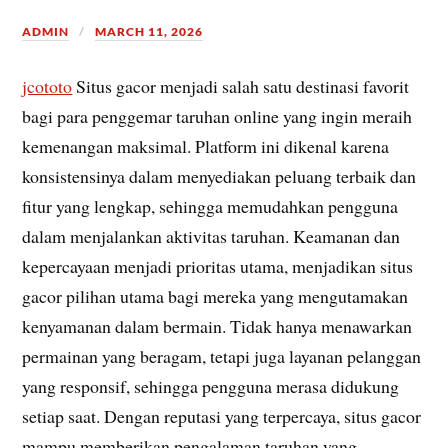
ADMIN
MARCH 11, 2026
jcototo
Situs gacor menjadi salah satu destinasi favorit
bagi para penggemar taruhan online yang ingin meraih
kemenangan maksimal. Platform ini dikenal karena
konsistensinya dalam menyediakan peluang terbaik dan
fitur yang lengkap, sehingga memudahkan pengguna
dalam menjalankan aktivitas taruhan. Keamanan dan
kepercayaan menjadi prioritas utama, menjadikan situs
gacor pilihan utama bagi mereka yang mengutamakan
kenyamanan dalam bermain. Tidak hanya menawarkan
permainan yang beragam, tetapi juga layanan pelanggan
yang responsif, sehingga pengguna merasa didukung
setiap saat. Dengan reputasi yang terpercaya, situs gacor
mampu memberikan pengalaman taruhan yang