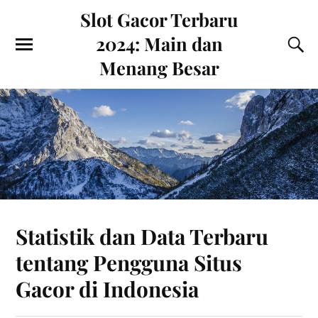
Slot Gacor Terbaru
2024: Main dan
Menang Besar
Statistik dan Data Terbaru
tentang Pengguna Situs
Gacor di Indonesia