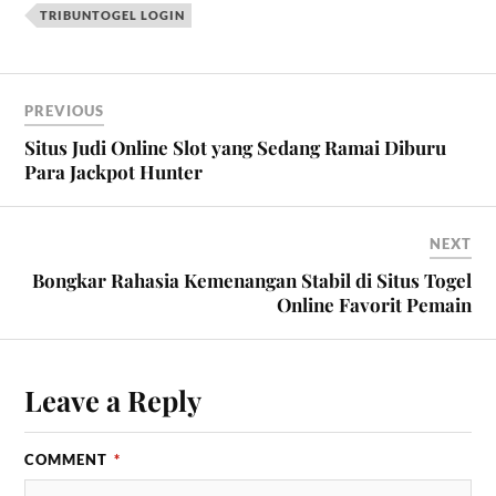
TRIBUNTOGEL LOGIN
PREVIOUS
Situs Judi Online Slot yang Sedang Ramai Diburu
Para Jackpot Hunter
NEXT
Bongkar Rahasia Kemenangan Stabil di Situs Togel
Online Favorit Pemain
Leave a Reply
COMMENT
*