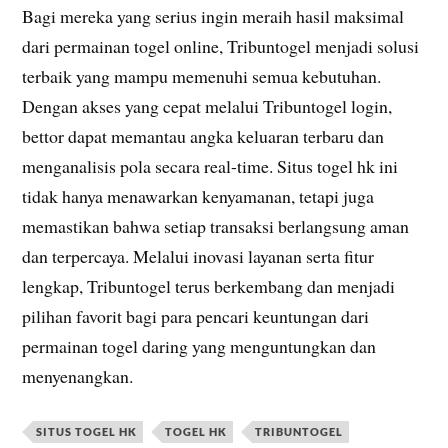
Bagi mereka yang serius ingin meraih hasil maksimal
dari permainan togel online, Tribuntogel menjadi solusi
terbaik yang mampu memenuhi semua kebutuhan.
Dengan akses yang cepat melalui Tribuntogel login,
bettor dapat memantau angka keluaran terbaru dan
menganalisis pola secara real-time. Situs togel hk ini
tidak hanya menawarkan kenyamanan, tetapi juga
memastikan bahwa setiap transaksi berlangsung aman
dan terpercaya. Melalui inovasi layanan serta fitur
lengkap, Tribuntogel terus berkembang dan menjadi
pilihan favorit bagi para pencari keuntungan dari
permainan togel daring yang menguntungkan dan
menyenangkan.
SITUS TOGEL HK
TOGEL HK
TRIBUNTOGEL