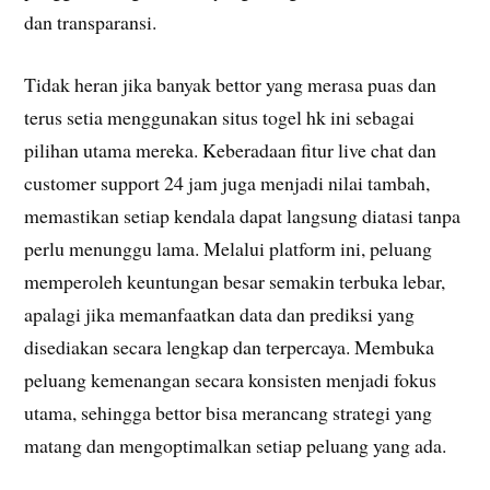
dan transparansi.
Tidak heran jika banyak bettor yang merasa puas dan
terus setia menggunakan situs togel hk ini sebagai
pilihan utama mereka. Keberadaan fitur live chat dan
customer support 24 jam juga menjadi nilai tambah,
memastikan setiap kendala dapat langsung diatasi tanpa
perlu menunggu lama. Melalui platform ini, peluang
memperoleh keuntungan besar semakin terbuka lebar,
apalagi jika memanfaatkan data dan prediksi yang
disediakan secara lengkap dan terpercaya. Membuka
peluang kemenangan secara konsisten menjadi fokus
utama, sehingga bettor bisa merancang strategi yang
matang dan mengoptimalkan setiap peluang yang ada.